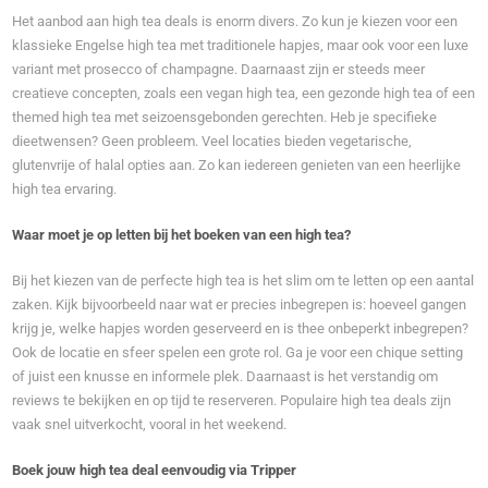
Het aanbod aan high tea deals is enorm divers. Zo kun je kiezen voor een
klassieke Engelse high tea met traditionele hapjes, maar ook voor een luxe
variant met prosecco of champagne. Daarnaast zijn er steeds meer
creatieve concepten, zoals een vegan high tea, een gezonde high tea of een
themed high tea met seizoensgebonden gerechten. Heb je specifieke
dieetwensen? Geen probleem. Veel locaties bieden vegetarische,
glutenvrije of halal opties aan. Zo kan iedereen genieten van een heerlijke
high tea ervaring.
Waar moet je op letten bij het boeken van een high tea?
Bij het kiezen van de perfecte high tea is het slim om te letten op een aantal
zaken. Kijk bijvoorbeeld naar wat er precies inbegrepen is: hoeveel gangen
krijg je, welke hapjes worden geserveerd en is thee onbeperkt inbegrepen?
Ook de locatie en sfeer spelen een grote rol. Ga je voor een chique setting
of juist een knusse en informele plek. Daarnaast is het verstandig om
reviews te bekijken en op tijd te reserveren. Populaire high tea deals zijn
vaak snel uitverkocht, vooral in het weekend.
Boek jouw high tea deal eenvoudig via Tripper