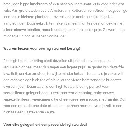
hotel, een hippe lunchroom of een sfeervol restaurant: er is voor ieder wat
wils. Van grote steden zoals Amsterdam, Rotterdam en Utrecht tot gezellige
locaties in kleinere plaatsen – overal vind je aantrekkelijke high tea
aanbiedingen. Door gebruik te maken van een high tea deal ontdek je niet
alleen nieuwe locaties, maar bespaar je ook flink op de prijs. Zo wordt een
middagje uit nog leuker én voordeliger.
Waarom kiezen voor een high tea met korting?
Een high tea met korting biedt dezelfde uitgebreide ervaring als een
reguliere high tea, maar dan tegen een lagere prijs. Je geniet van dezelfde
kwaliteit, service en sfeer, terwijl je minder betaalt. Ideaal als je vaker wilt
genieten van een high tea of als je iets te vieren hebt zonder je budget te
overschrijden. Daarnaast is een high tea aanbieding perfect voor
verschillende gelegenheden. Denk aan een verjaardag, babyshower,
vrijgezellenfeest, vriendinnenuitje of een gezellige middag met familie. Ook
voor een romantische date of een ontspannen moment voor jezelf is een
high tea een uitstekende keuze.
Voor elke gelegenheid een passende high tea deal