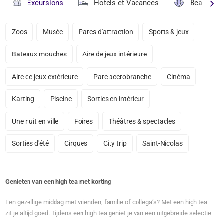
Excursions
Hotels et Vacances
Beauté & 
Zoos
Musée
Parcs d'attraction
Sports & jeux
Bateaux mouches
Aire de jeux intérieure
Aire de jeux extérieure
Parc accrobranche
Cinéma
Karting
Piscine
Sorties en intérieur
Une nuit en ville
Foires
Théâtres & spectacles
Sorties d'été
Cirques
City trip
Saint-Nicolas
Genieten van een high tea met korting
Een gezellige middag met vrienden, familie of collega’s? Met een high tea
zit je altijd goed. Tijdens een high tea geniet je van een uitgebreide selectie