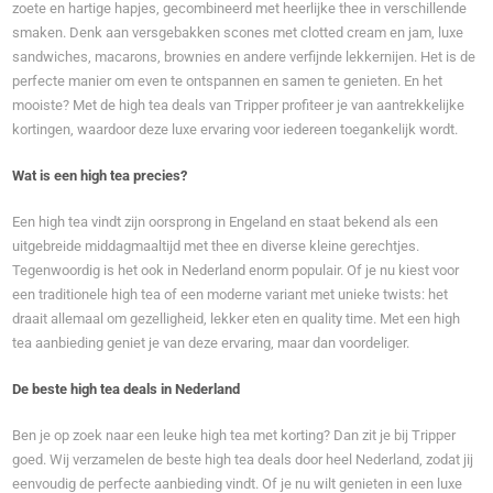
zoete en hartige hapjes, gecombineerd met heerlijke thee in verschillende
smaken. Denk aan versgebakken scones met clotted cream en jam, luxe
sandwiches, macarons, brownies en andere verfijnde lekkernijen. Het is de
perfecte manier om even te ontspannen en samen te genieten. En het
mooiste? Met de high tea deals van Tripper profiteer je van aantrekkelijke
kortingen, waardoor deze luxe ervaring voor iedereen toegankelijk wordt.
Wat is een high tea precies?
Een high tea vindt zijn oorsprong in Engeland en staat bekend als een
uitgebreide middagmaaltijd met thee en diverse kleine gerechtjes.
Tegenwoordig is het ook in Nederland enorm populair. Of je nu kiest voor
een traditionele high tea of een moderne variant met unieke twists: het
draait allemaal om gezelligheid, lekker eten en quality time. Met een high
tea aanbieding geniet je van deze ervaring, maar dan voordeliger.
De beste high tea deals in Nederland
Ben je op zoek naar een leuke high tea met korting? Dan zit je bij Tripper
goed. Wij verzamelen de beste high tea deals door heel Nederland, zodat jij
eenvoudig de perfecte aanbieding vindt. Of je nu wilt genieten in een luxe