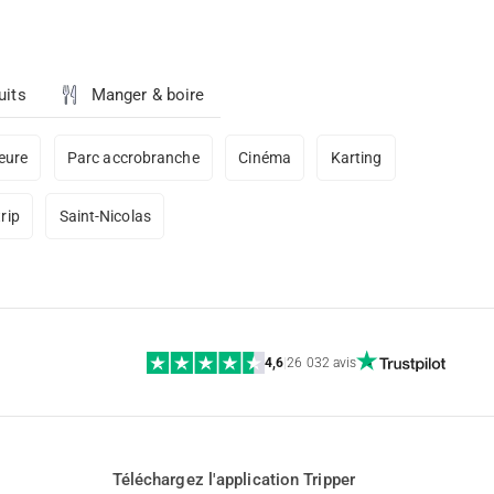
uits
Manger & boire
ieure
Parc accrobranche
Cinéma
Karting
trip
Saint-Nicolas
4,6
|
26 032 avis
Téléchargez l'application Tripper