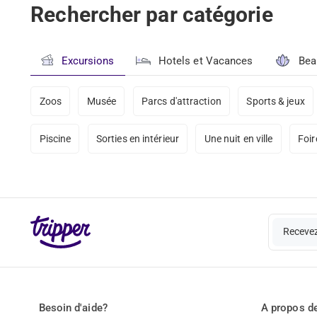
Rechercher par catégorie
Excursions
Hotels et Vacances
Bea
Zoos
Musée
Parcs d'attraction
Sports & jeux
Piscine
Sorties en intérieur
Une nuit en ville
Foir
Recevez
Besoin d'aide?
A propos de