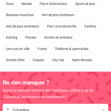
Zoos
Musée
Parcs d'attraction
Sports & jeux
Bateaux mouches
Aire de jeux intérieure
Aire de jeux extérieure
Parc accrobranche
Cinéma
Karting
Piscine
Sorties en intérieur
Une nuit en ville
Foires
Théâtres & spectacles
Sorties d'été
Cirques
City trip
Saint-Nicolas
Ne rien manquer ?
Soyez le premier informé des meilleures offres près de
Columbus. Inscrivez-vous maintenant !
Columbus