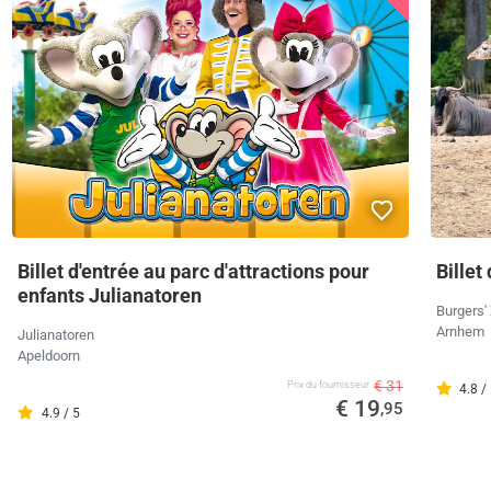
Billet d'entrée au parc d'attractions pour
Billet
enfants Julianatoren
Burgers'
Arnhem
Julianatoren
Apeldoorn
€ 31
Prix ​​du fournisseur
4.8 /
€ 19
,95
4.9 / 5