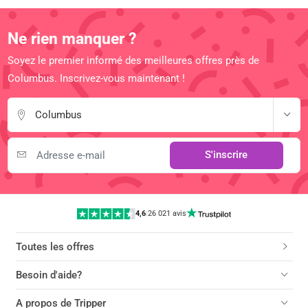
Ne rien manquer ?
Soyez le premier informé des meilleures offres près de
Columbus. Inscrivez-vous maintenant !
Columbus
S'inscrire
4,6
|
26 021 avis
Toutes les offres
Besoin d'aide?
A propos de Tripper