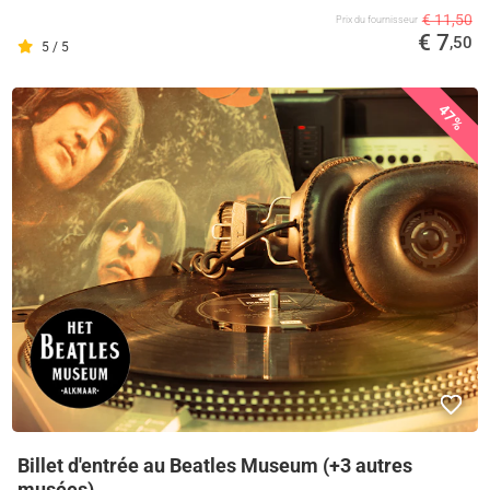
€ 11,50
Prix ​​du fournisseur
€ 7
,50
5 / 5
47%
Billet d'entrée au Beatles Museum (+3 autres
musées)