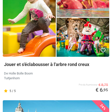
Jouer et s'éclabousser à l'arbre rond creux
De Holle Bolle Boom
Tuitjenhorn
€ 8,75
Prix ​​du fournisseur
€ 6
,95
5 / 5
24%