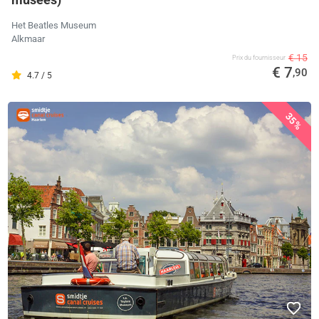
Het Beatles Museum
Alkmaar
€ 15
Prix ​​du fournisseur
€ 7
,90
4.7 / 5
35%