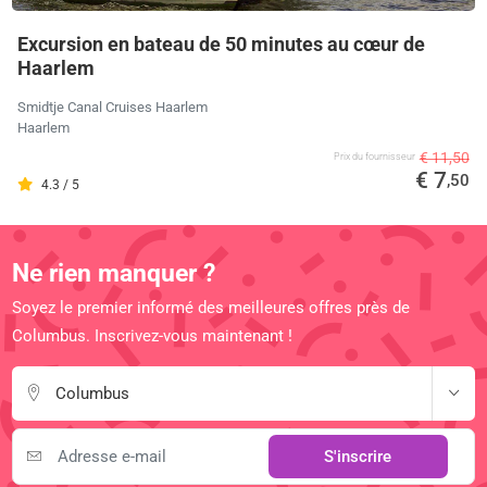
Excursion en bateau de 50 minutes au cœur de
Haarlem
Smidtje Canal Cruises Haarlem
Haarlem
€ 11,50
Prix ​​du fournisseur
€ 7
,50
4.3 / 5
Ne rien manquer ?
Soyez le premier informé des meilleures offres près de
Columbus. Inscrivez-vous maintenant !
Columbus
S'inscrire