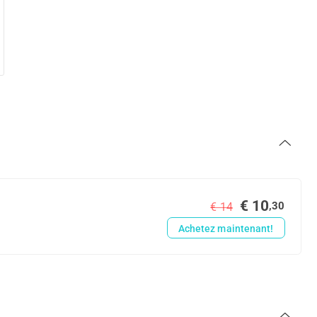
€ 10
,30
€ 14
Achetez maintenant!