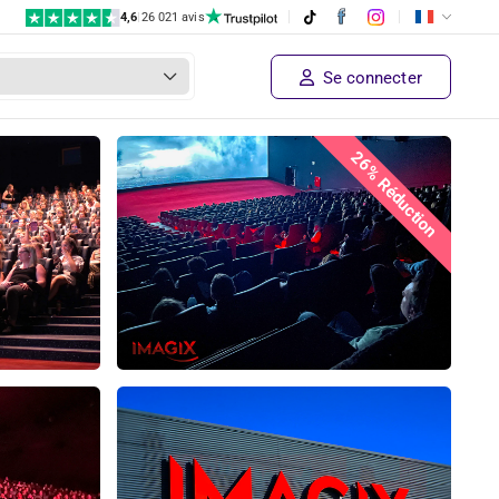
4,6
|
26 021 avis
Se connecter
26% Réduction