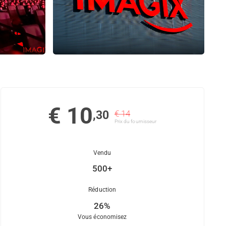
€ 10
,30
€ 14
Prix ​​du fournisseur
Vendu
500+
Réduction
26%
Vous économisez