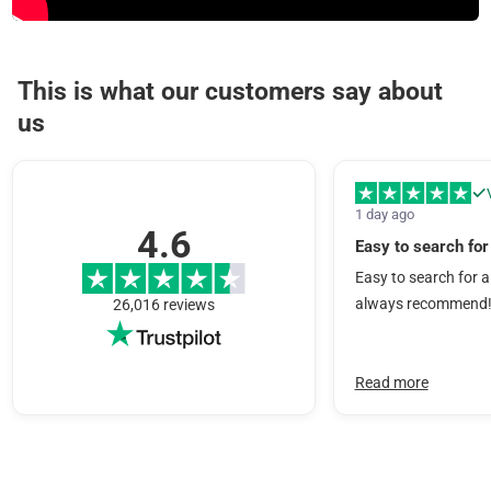
This is what our customers say about
us
1 day ago
4.6
Easy to search for
Easy to search for 
always recommend
26,016 reviews
Read more