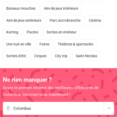
Bateaux mouches
Aire de jeux intérieure
Aire de jeux extérieure
Parc accrobranche
Cinéma
Karting
Piscine
Sorties en intérieur
Une nuit en ville
Foires
Théâtres & spectacles
Sorties d'été
Cirques
City trip
Saint-Nicolas
Ne rien manquer ?
Soyez le premier informé des meilleures offres près de
Columbus. Inscrivez-vous maintenant !
Columbus