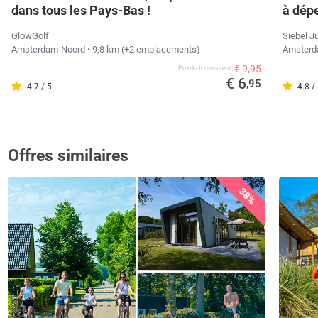
dans tous les Pays-Bas !
à dép
GlowGolf
Siebel J
Amsterdam-Noord
• 9,8 km
(+2 emplacements)
Amster
€ 9,95
Prix ​​du fournisseur
€ 6
,95
4.7 / 5
4.8 /
Offres similaires
38%