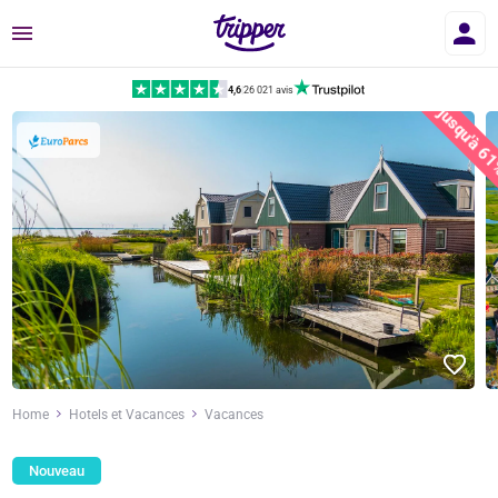
Menu
4,6
|
26 021 avis
jusqu'à 6
Home
Hotels et Vacances
Vacances
Nouveau