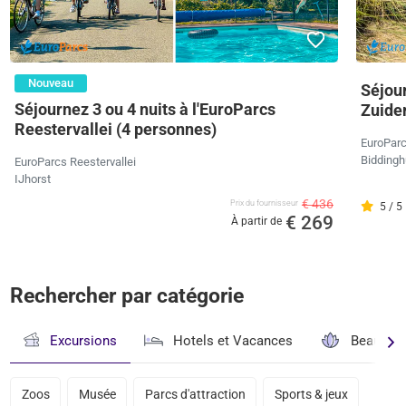
Nouveau
Séjour
Séjournez 3 ou 4 nuits à l'EuroParcs
Zuide
Reestervallei (4 personnes)
EuroParc
Biddingh
EuroParcs Reestervallei
IJhorst
€ 436
Prix ​​du fournisseur
5 / 5
€ 269
À partir de
Rechercher par catégorie
Excursions
Hotels et Vacances
Beauté & 
Zoos
Musée
Parcs d'attraction
Sports & jeux