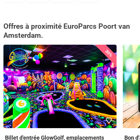
Offres à proximité EuroParcs Poort van
Amsterdam.
30%
Billet d'entrée GlowGolf, emplacements
Bon d'