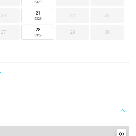
€
329
21
20
22
23
€
329
28
27
29
30
€
329
e