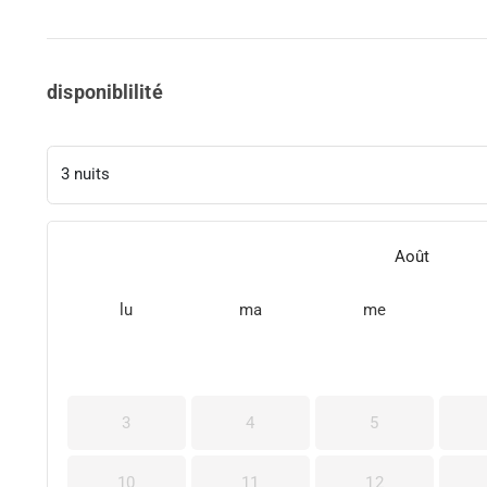
disponiblilité
Août
lu
ma
me
3
4
5
10
11
12