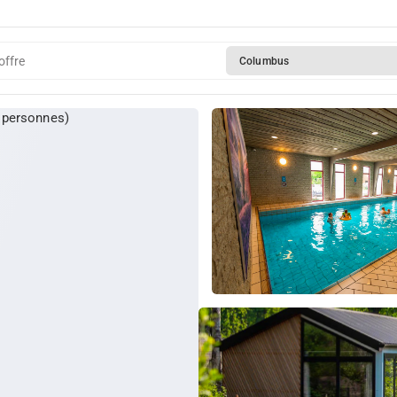
 Veluwe (4
offre
Columbus