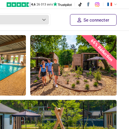
4,6
|
26 013 avis
€ 782
Prix ​​du fournisseur
Achetez l'offre !
€ 269
À partir de
Se connecter
66% Réduction