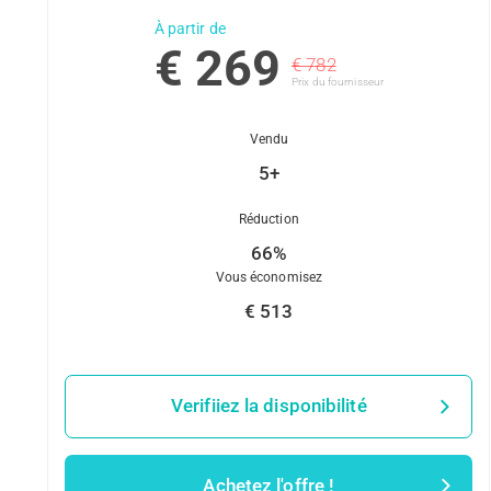
À partir de
€ 269
€ 782
Prix ​​du fournisseur
Vendu
5+
Réduction
66%
Vous économisez
€ 513
Verifiiez la disponibilité
Achetez l'offre !