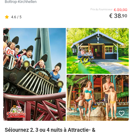
Bottrop-Kirchhellen
€ 59,90
Prix ​​du fournisseur
€ 38
,90
4.6 / 5
Séjournez 2, 3 ou 4 nuits à Attractie- &