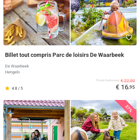
Billet tout compris Parc de loisirs De Waarbeek
De Waarbeek
Hengelo
€ 22,50
Prix ​​du fournisseur
€ 16
,95
4.8 / 5
27%