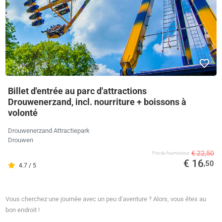
Billet d'entrée au parc d'attractions
Drouwenerzand, incl. nourriture + boissons à
volonté
Drouwenerzand Attractiepark
Drouwen
€ 22,50
Prix ​​du fournisseur
€ 16
,50
4.7 / 5
Vous cherchez une journée avec un peu d’aventure ? Alors, vous êtes au
bon endroit !