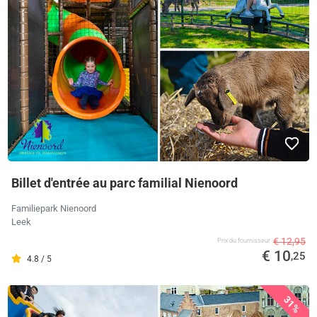
Billet d'entrée au parc familial Nienoord
Familiepark Nienoord
Leek
€ 12,95
Prix ​​du fournisseur
€ 10
,25
4.8 / 5
31%