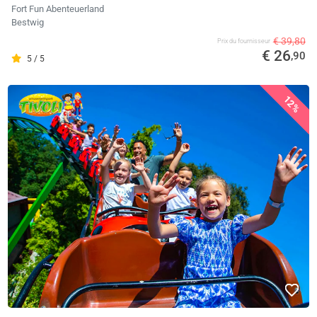
Fort Fun Abenteuerland
Bestwig
€ 39,80
Prix ​​du fournisseur
€ 26
,90
5 / 5
12%