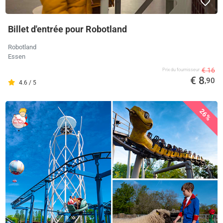
Billet d'entrée pour Robotland
Robotland
Essen
€ 16
Prix ​​du fournisseur
€ 8
,90
4.6 / 5
26%