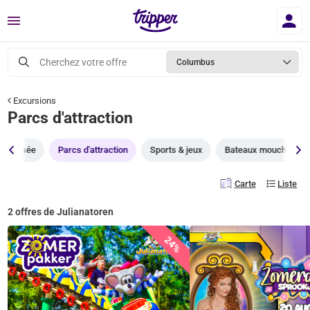
Menu
Cherchez votre offre
Columbus
Excursions
Parcs d'attraction
Musée
Parcs d'attraction
Sports & jeux
Bateaux mouches
Carte
Liste
2 offres de Julianatoren
24%