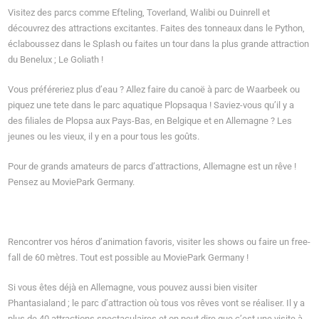
Visitez des parcs comme Efteling, Toverland, Walibi ou Duinrell et
découvrez des attractions excitantes. Faites des tonneaux dans le Python,
éclaboussez dans le Splash ou faites un tour dans la plus grande attraction
du Benelux ; Le Goliath !
Vous préféreriez plus d’eau ? Allez faire du canoë à parc de Waarbeek ou
piquez une tete dans le parc aquatique Plopsaqua ! Saviez-vous qu’il y a
des filiales de Plopsa aux Pays-Bas, en Belgique et en Allemagne ? Les
jeunes ou les vieux, il y en a pour tous les goûts.
Pour de grands amateurs de parcs d’attractions, Allemagne est un rêve !
Pensez au MoviePark Germany.
Rencontrer vos héros d’animation favoris, visiter les shows ou faire un free-
fall de 60 mètres. Tout est possible au MoviePark Germany !
Si vous êtes déjà en Allemagne, vous pouvez aussi bien visiter
Phantasialand ; le parc d’attraction où tous vos rêves vont se réaliser. Il y a
plus de 40 attractions spectaculaires et on peut dire que c’est une visite à