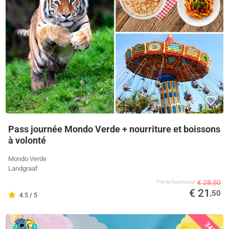
Pass journée Mondo Verde + nourriture et boissons
à volonté
Mondo Verde
Landgraaf
€ 28,50
Prix ​​du fournisseur
€ 21
,50
4.5 / 5
34%