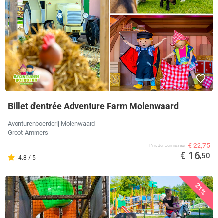
Billet d'entrée Adventure Farm Molenwaard
Avonturenboerderij Molenwaard
Groot-Ammers
€ 22,75
Prix ​​du fournisseur
€ 16
,50
4.8 / 5
21%