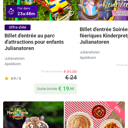
Fini dans
23u:
48m
Offre d'été
Billet d'entrée Soirée
Billet d'entrée au parc
féeriques Kinderpre
d'attractions pour enfants
Julianatoren
Julianatoren
Julianatoren
Apeldoorn
Julianatoren
Apeldoorn
Prix ​​du f
€ 31,50
Prix ​​du fournisseur
€ 24
4.9 / 5
€ 19
,95
Durée limitée
25%