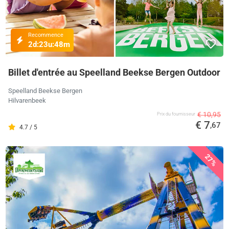
Recommence
2d:
23u:
48m
Billet d'entrée au Speelland Beekse Bergen Outdoor
Speelland Beekse Bergen
Hilvarenbeek
€ 10,95
Prix ​​du fournisseur
€ 7
,67
4.7 / 5
27%