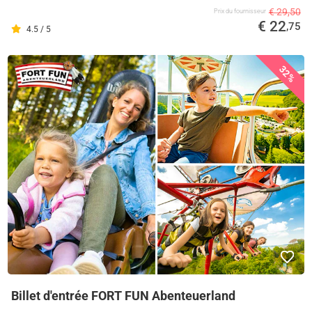
€ 29,50
Prix ​​du fournisseur
€ 22
,75
4.5 / 5
32%
Billet d'entrée FORT FUN Abenteuerland