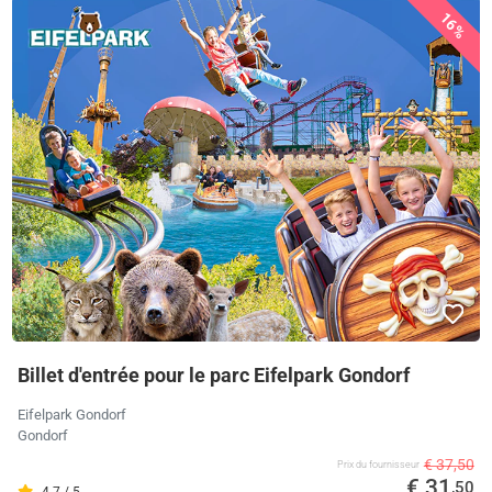
16%
Billet d'entrée pour le parc Eifelpark Gondorf
Eifelpark Gondorf
Gondorf
€ 37,50
Prix ​​du fournisseur
€ 31
,50