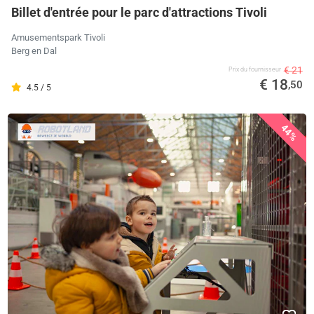
Billet d'entrée pour le parc d'attractions Tivoli
Amusementspark Tivoli
Berg en Dal
€ 21
Prix ​​du fournisseur
€ 18
,50
4.5 / 5
44%