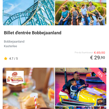
Billet d'entrée Bobbejaanland
Bobbejaanland
Kasterlee
€ 49,90
Prix ​​du fournisseur
€ 29
,90
4.7 / 5
25%