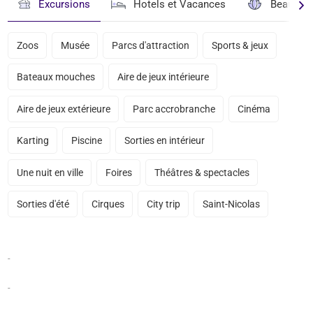
Excursions
Hotels et Vacances
Beauté & 
Zoos
Musée
Parcs d'attraction
Sports & jeux
Bateaux mouches
Aire de jeux intérieure
Aire de jeux extérieure
Parc accrobranche
Cinéma
Karting
Piscine
Sorties en intérieur
Une nuit en ville
Foires
Théâtres & spectacles
Sorties d'été
Cirques
City trip
Saint-Nicolas
-
-