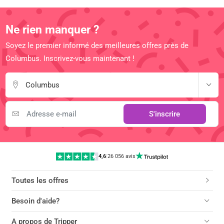
Ne rien manquer ?
Soyez le premier informé des meilleures offres près de
Columbus. Inscrivez-vous maintenant !
Columbus
S'inscrire
4,6
|
26 056 avis
Toutes les offres
Besoin d'aide?
A propos de Tripper