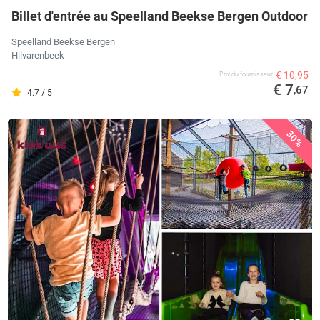
Billet d'entrée au Speelland Beekse Bergen Outdoor
Speelland Beekse Bergen
Hilvarenbeek
€ 10,95
Prix ​​du fournisseur
€ 7
,67
4.7 / 5
30%