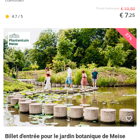
Coevorden
€ 10,50
Prix ​​du fournisseur
€ 7
,25
4.7 / 5
27%
Billet d'entrée pour le jardin botanique de Meise