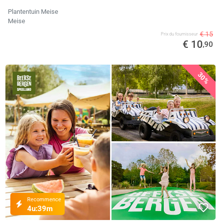
Plantentuin Meise
Meise
€ 15
Prix ​​du fournisseur
€ 10
,90
30%
Recommence
4u:
39m