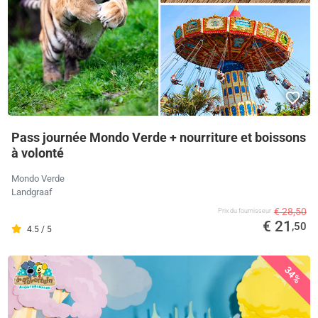
Pass journée Mondo Verde + nourriture et boissons
à volonté
Mondo Verde
Landgraaf
€ 28,50
Prix ​​du fournisseur
€ 21
,50
4.5 / 5
34%