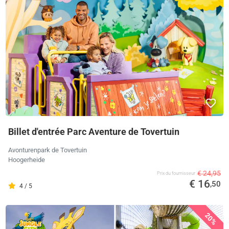
Billet d'entrée Parc Aventure de Tovertuin
Avonturenpark de Tovertuin
Hoogerheide
€ 24,95
Prix ​​du fournisseur
€ 16
,50
4 / 5
20%