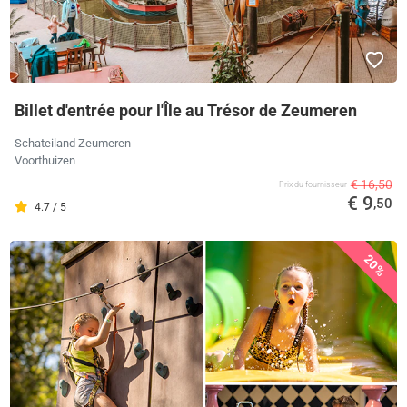
Billet d'entrée pour l'Île au Trésor de Zeumeren
Schateiland Zeumeren
Voorthuizen
€ 16,50
Prix ​​du fournisseur
€ 9
,50
4.7 / 5
20%