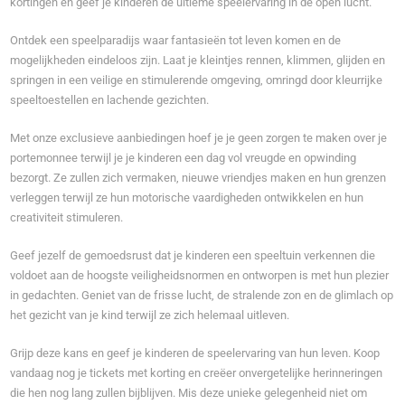
kortingen en geef je kinderen de ultieme speelervaring in de open lucht.
Ontdek een speelparadijs waar fantasieën tot leven komen en de
mogelijkheden eindeloos zijn. Laat je kleintjes rennen, klimmen, glijden en
springen in een veilige en stimulerende omgeving, omringd door kleurrijke
speeltoestellen en lachende gezichten.
Met onze exclusieve aanbiedingen hoef je je geen zorgen te maken over je
portemonnee terwijl je je kinderen een dag vol vreugde en opwinding
bezorgt. Ze zullen zich vermaken, nieuwe vriendjes maken en hun grenzen
verleggen terwijl ze hun motorische vaardigheden ontwikkelen en hun
creativiteit stimuleren.
Geef jezelf de gemoedsrust dat je kinderen een speeltuin verkennen die
voldoet aan de hoogste veiligheidsnormen en ontworpen is met hun plezier
in gedachten. Geniet van de frisse lucht, de stralende zon en de glimlach op
het gezicht van je kind terwijl ze zich helemaal uitleven.
Grijp deze kans en geef je kinderen de speelervaring van hun leven. Koop
vandaag nog je tickets met korting en creëer onvergetelijke herinneringen
die hen nog lang zullen bijblijven. Mis deze unieke gelegenheid niet om