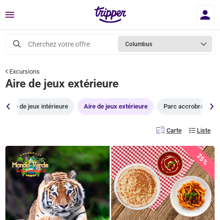
Menu
Cherchez votre offre
Columbus
Excursions
Aire de jeux extérieure
Aire de jeux intérieure
Aire de jeux extérieure
Parc accrobranche
Carte
Liste
25%