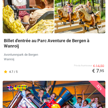
Billet d'entrée au Parc Aventure de Bergen à
Wanroij
Avonturenpark de Bergen
Wanroij
€ 14,50
Prix ​​du fournisseur
€ 7
,95
4.7 / 5
32%