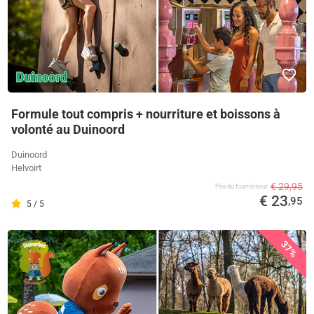
Formule tout compris + nourriture et boissons à
volonté au Duinoord
Duinoord
Helvoirt
€ 29,95
Prix ​​du fournisseur
€ 23
,95
5 / 5
37%