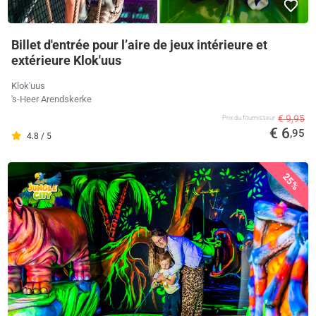
Billet d'entrée pour l’aire de jeux intérieure et
extérieure Klok'uus
Klok'uus
's-Heer Arendskerke
€ 9,95
Prix ​​du fournisseur
€ 6
,95
4.8 / 5
25%