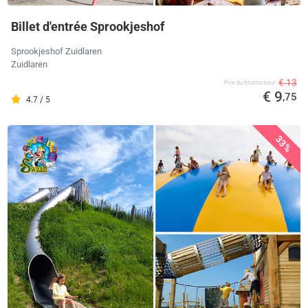
Billet d'entrée Sprookjeshof
Sprookjeshof Zuidlaren
Zuidlaren
€ 13
Prix ​​du fournisseur
€ 9
,75
4.7 / 5
33%