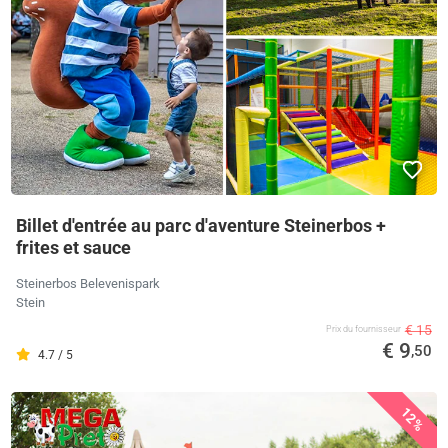
Billet d'entrée au parc d'aventure Steinerbos +
frites et sauce
Steinerbos Belevenispark
Stein
€ 15
Prix ​​du fournisseur
€ 9
,50
4.7 / 5
12%