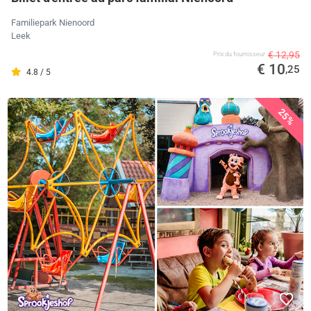
Familiepark Nienoord
Leek
€ 12,95
Prix ​​du fournisseur
€ 10
,25
4.8 / 5
25%