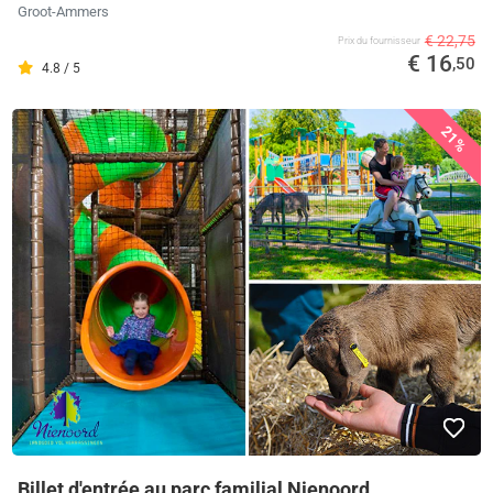
Groot-Ammers
€ 22,75
Prix ​​du fournisseur
€ 16
,50
4.8 / 5
21%
Billet d'entrée au parc familial Nienoord