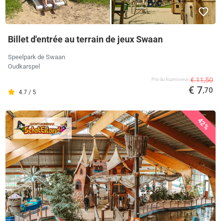
Billet d'entrée au terrain de jeux Swaan
Speelpark de Swaan
Oudkarspel
€ 11,50
Prix ​​du fournisseur
€ 7
,70
4.7 / 5
42%