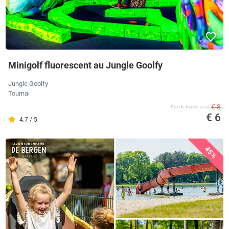
Minigolf fluorescent au Jungle Goolfy
Jungle Goolfy
Tournai
€ 8
Prix ​​du fournisseur
€ 6
4.7 / 5
45%