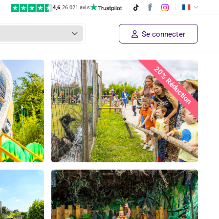
4,6
|
26 021 avis
Se connecter
20% Réduction