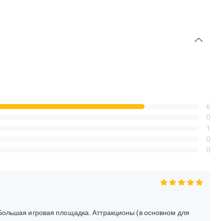
6
0
1
0
0
 Большая игровая площадка. Аттракционы (в основном для