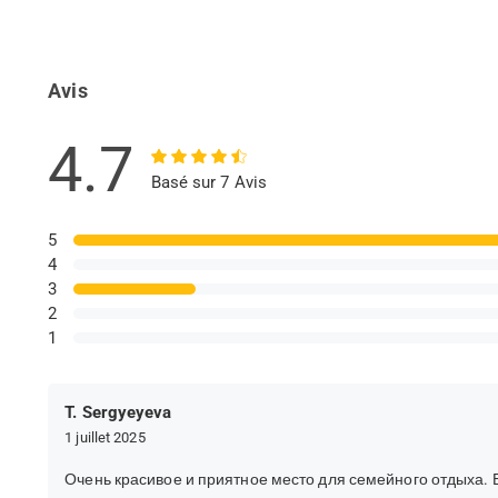
Avis
4.7
Basé sur 7 Avis
5
4
3
2
1
T. Sergyeyeva
1 juillet 2025
Очень красивое и приятное место для семейного отдыха.