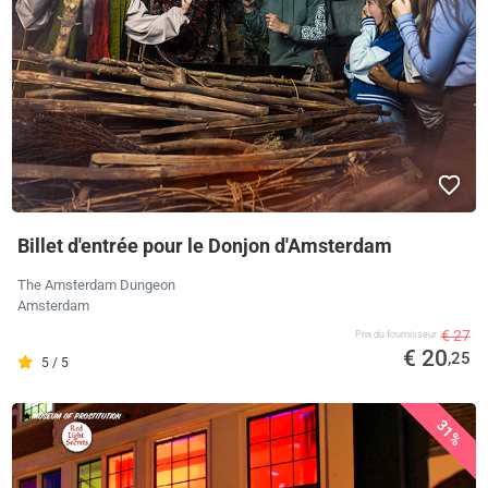
Billet d'entrée pour le Donjon d'Amsterdam
The Amsterdam Dungeon
Amsterdam
€ 27
Prix ​​du fournisseur
€ 20
,25
5 / 5
31%