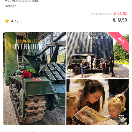
Het Hunebedcentrum
Borger
€ 15,50
Prix ​​du fournisseur
€ 9
,50
4.7 / 5
20%