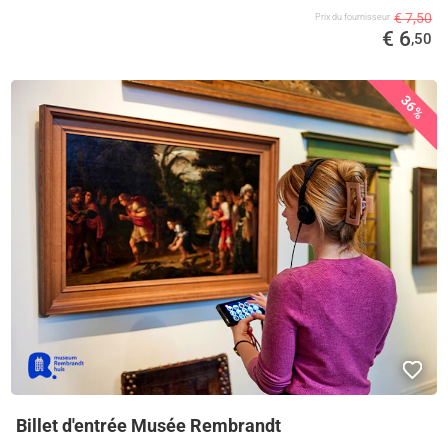
€ 7,50
Prix ​​du fournisseur
€ 6
,50
36%
Billet d'entrée Musée Rembrandt