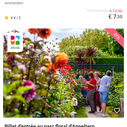
Amsterdam
€ 13,50
Prix ​​du fournisseur
€ 7
,50
4.4 / 5
21%
Billet d'entrée au parc floral d'Appeltern