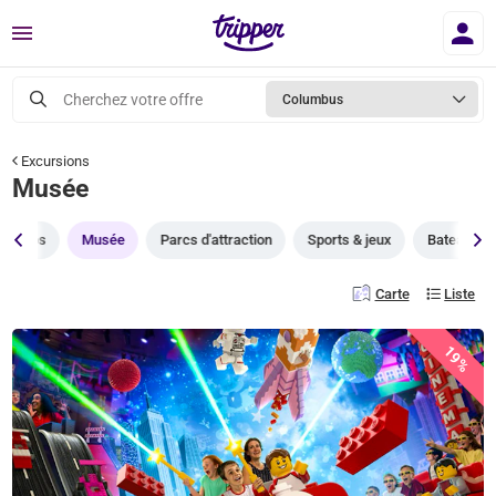
Menu
Cherchez votre offre
Columbus
Excursions
Musée
Zoos
Musée
Parcs d'attraction
Sports & jeux
Bateaux m
Carte
Liste
19%