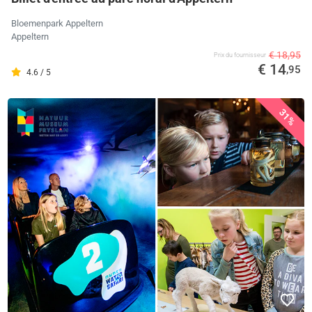
Bloemenpark Appeltern
Appeltern
€ 18,95
Prix ​​du fournisseur
€ 14
,95
4.6 / 5
31%