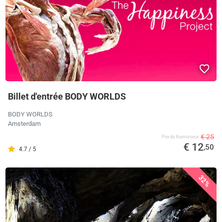
Billet d'entrée BODY WORLDS
BODY WORLDS
Amsterdam
€ 25
Prix ​​du fournisseur
€ 12
,50
4.7 / 5
32%