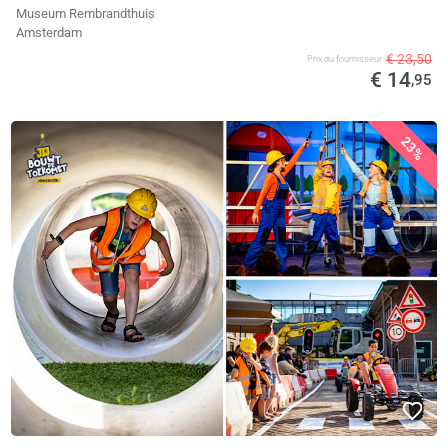
Museum Rembrandthuis
Amsterdam
€ 23,50
Prix ​​du fournisseur
€ 14
,95
23%