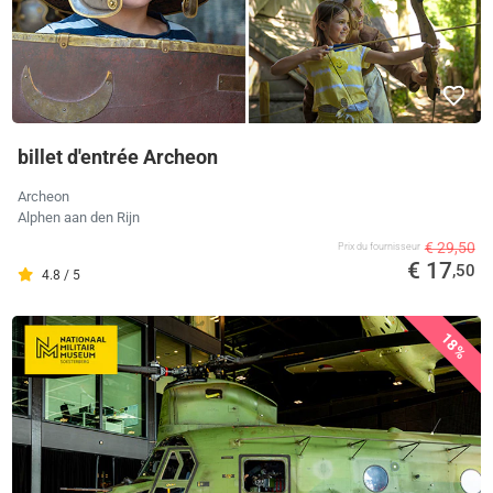
billet d'entrée Archeon
Archeon
Alphen aan den Rijn
€ 29,50
Prix ​​du fournisseur
€ 17
,50
4.8 / 5
18%