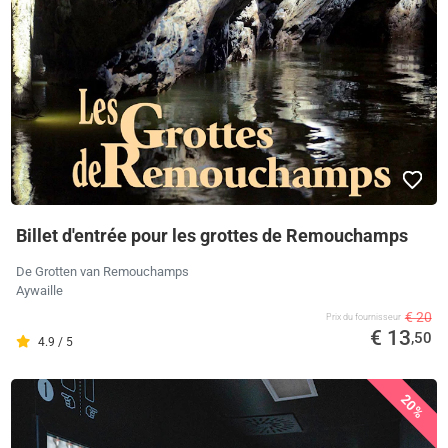
Billet d'entrée pour les grottes de Remouchamps
De Grotten van Remouchamps
Aywaille
€ 20
Prix ​​du fournisseur
€ 13
,50
4.9 / 5
20%