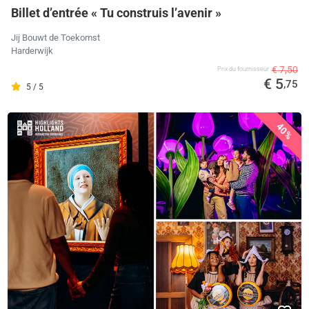
Billet d’entrée « Tu construis l’avenir »
Jij Bouwt de Toekomst
Harderwijk
€ 7,50
Prix ​​du fournisseur
€ 5
,75
5 / 5
40%