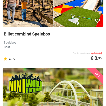
Billet combiné Spelebos
Spelebos
Best
€ 14,94
Prix ​​du fournisseur
€ 8
,95
4 / 5
33%