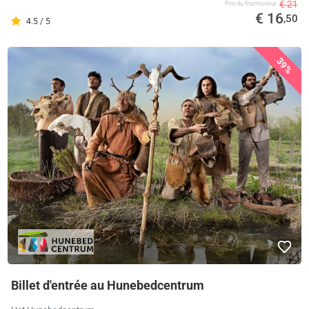
€ 21
Prix ​​du fournisseur
€ 16
,50
4.5 / 5
39%
Billet d'entrée au Hunebedcentrum