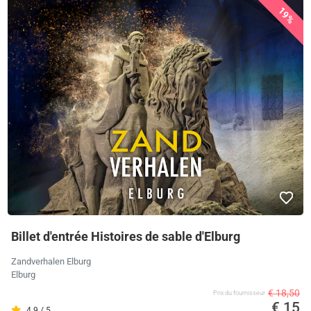
19%
Billet d'entrée Histoires de sable d'Elburg
Zandverhalen Elburg
Elburg
€ 18,50
Prix ​​du fournisseur
€ 15
4.9 / 5