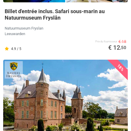
Billet d'entrée inclus. Safari sous-marin au
Natuurmuseum Fryslân
Natuurmuseum Fryslan
Leeuwarden
€ 18
Prix ​​du fournisseur
€ 12
,50
4.9 / 5
18%