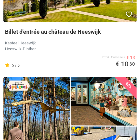
Billet d'entrée au château de Heeswijk
Kasteel Heeswijk
Heeswijk-Dinther
€ 13
Prix ​​du fournisseur
€ 10
,60
5 / 5
40%