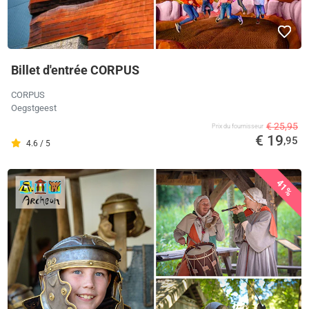
Billet d'entrée CORPUS
CORPUS
Oegstgeest
€ 25,95
Prix ​​du fournisseur
€ 19
,95
4.6 / 5
41%