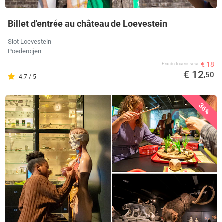
Billet d'entrée au château de Loevestein
Slot Loevestein
Poederoijen
€ 18
Prix ​​du fournisseur
€ 12
,50
4.7 / 5
36%