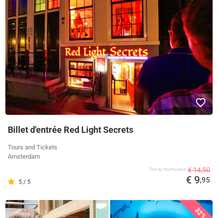
Billet d'entrée Red Light Secrets
Tours and Tickets
Amsterdam
€ 14,50
Prix ​​du fournisseur
€ 9
,95
5 / 5
32%