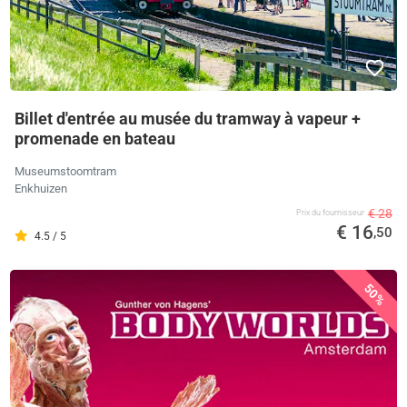
Billet d'entrée au musée du tramway à vapeur +
promenade en bateau
Museumstoomtram
Enkhuizen
€ 28
Prix ​​du fournisseur
€ 16
,50
4.5 / 5
50%