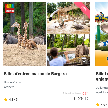
18%
Billet d'entrée au zoo de Burgers
Billet
enfan
Burgers' Zoo
Arnhem
Julianat
Apeldoo
€ 31
Prix ​​du fournisseur
€ 25
,50
4.8 / 5
4.9 /