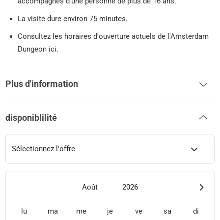
accompagnés d'une personne de plus de 16 ans.
La visite dure environ 75 minutes.
Consultez les horaires d'ouverture actuels de l'Amsterdam
Dungeon ici.
Plus d'information
disponiblilité
Sélectionnez l'offre
Août
2026
lu
ma
me
je
ve
sa
di