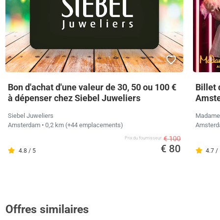
Bon d'achat d'une valeur de 30, 50 ou 100 €
Bille
à dépenser chez Siebel Juweliers
Amst
Siebel Juweliers
Madame
Amsterdam
• 0,2 km
(+44 emplacements)
Amster
€ 100
Prix ​​du fournisseur
€ 80
4.8 / 5
4.7 /
Offres similaires