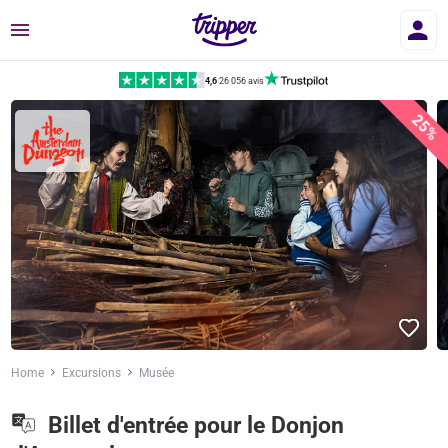
Menu
4,6
|
26 056 avis
25%
Home
Excursions
Musée
Billet d'entrée pour le Donjon