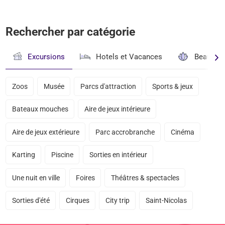
Rechercher par catégorie
Excursions
Hotels et Vacances
Beauté & 
Zoos
Musée
Parcs d'attraction
Sports & jeux
Bateaux mouches
Aire de jeux intérieure
Aire de jeux extérieure
Parc accrobranche
Cinéma
Karting
Piscine
Sorties en intérieur
Une nuit en ville
Foires
Théâtres & spectacles
Sorties d'été
Cirques
City trip
Saint-Nicolas