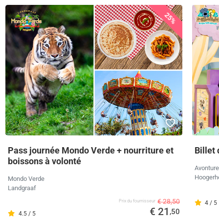
25%
Pass journée Mondo Verde + nourriture et
Billet
boissons à volonté
Avonture
Hoogerh
Mondo Verde
Landgraaf
€ 28,50
Prix ​​du fournisseur
4 / 5
€ 21
,50
4.5 / 5