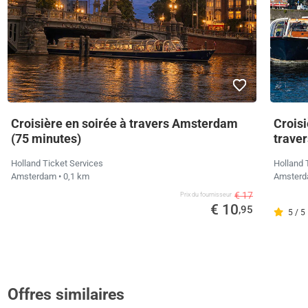
Croisière en soirée à travers Amsterdam
Croisi
(75 minutes)
trave
Holland Ticket Services
Holland 
Amsterdam
• 0,1 km
Amster
€ 17
Prix ​​du fournisseur
€ 10
,95
5 / 5
Offres similaires