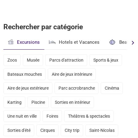
Rechercher par catégorie
Excursions
Hotels et Vacances
Beauté & 
Zoos
Musée
Parcs d'attraction
Sports & jeux
Bateaux mouches
Aire de jeux intérieure
Aire de jeux extérieure
Parc accrobranche
Cinéma
Karting
Piscine
Sorties en intérieur
Une nuit en ville
Foires
Théâtres & spectacles
Sorties d'été
Cirques
City trip
Saint-Nicolas