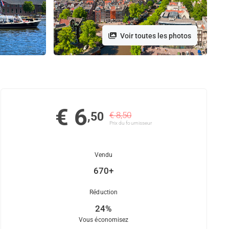
Voir toutes les photos
€ 6
,50
€ 8,50
Prix ​​du fournisseur
Vendu
670+
Réduction
24%
Vous économisez