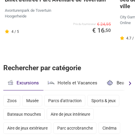
ville
Avonturenpark de Tovertuin
Hoogerheide
City Ga
Online
€ 24,95
Prix ​​du fournisseur
€ 16
,50
4 / 5
4.7 /
Rechercher par catégorie
Excursions
Hotels et Vacances
Beauté & 
Zoos
Musée
Parcs d'attraction
Sports & jeux
Bateaux mouches
Aire de jeux intérieure
Aire de jeux extérieure
Parc accrobranche
Cinéma