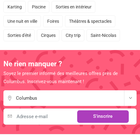
Karting
Piscine
Sorties en intérieur
Une nuit en ville
Foires
Théâtres & spectacles
Sorties d'été
Cirques
City trip
Saint-Nicolas
Ne rien manquer ?
Soyez le premier informé des meilleures offres près de
Columbus. Inscrivez-vous maintenant !
Columbus
S'inscrire