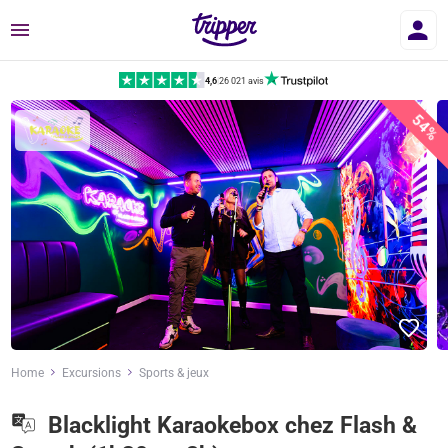
Menu
4,6
|
26 021 avis
54%
Home
Excursions
Sports & jeux
Blacklight Karaokebox chez Flash &