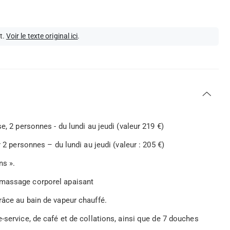
t.
Voir le texte original ici
.
, 2 personnes - du lundi au jeudi (valeur 219 €)
 2 personnes – du lundi au jeudi (valeur : 205 €)
ns ».
 massage corporel apaisant
râce au bain de vapeur chauffé.
-service, de café et de collations, ainsi que de 7 douches