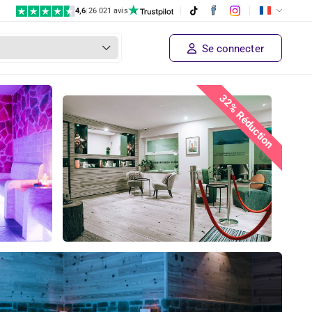
4,6
|
26 021 avis
Se connecter
32% Réduction