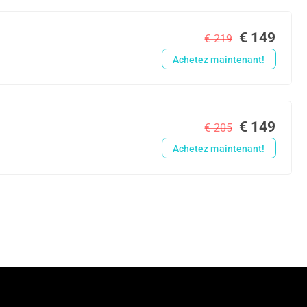
€ 149
€ 219
Achetez maintenant!
€ 149
€ 205
Achetez maintenant!