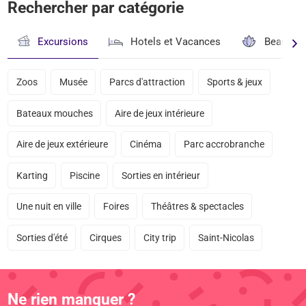
Rechercher par catégorie
Excursions
Hotels et Vacances
Beauté & 
Zoos
Musée
Parcs d'attraction
Sports & jeux
Bateaux mouches
Aire de jeux intérieure
Aire de jeux extérieure
Cinéma
Parc accrobranche
Karting
Piscine
Sorties en intérieur
Une nuit en ville
Foires
Théâtres & spectacles
Sorties d'été
Cirques
City trip
Saint-Nicolas
Ne rien manquer ?