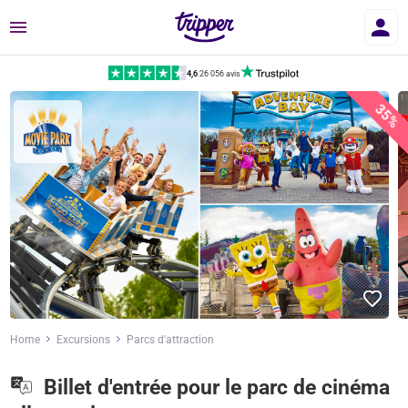
Menu
4,6
|
26 056 avis
35%
Home
Excursions
Parcs d'attraction
Billet d'entrée pour le parc de cinéma