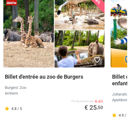
18%
Billet d'entrée au zoo de Burgers
Billet d'
enfants 
Burgers' Zoo
Arnhem
Julianatoren
Apeldoorn
€ 31
Prix ​​du fournisseur
€ 25
,50
4.8 / 5
4.9 / 5