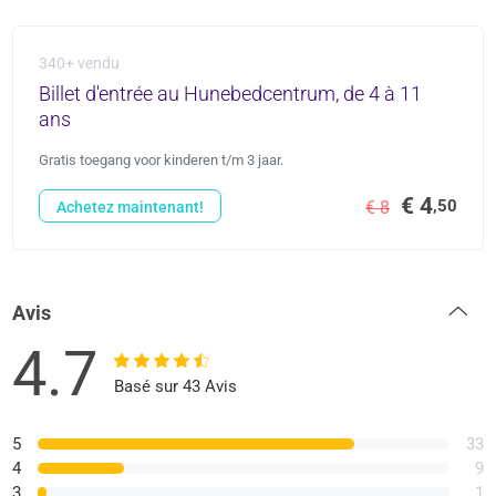
340+ vendu
Billet d'entrée au Hunebedcentrum, de 4 à 11
ans
Gratis toegang voor kinderen t/m 3 jaar.
€ 4
,50
€ 8
Achetez maintenant!
Avis
4.7
Basé sur 43 Avis
5
33
4
9
3
1