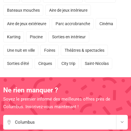
Bateaux mouches
Aire de jeux intérieure
Aire de jeux extérieure
Parc accrobranche
Cinéma
Karting
Piscine
Sorties en intérieur
Une nuit en ville
Foires
Théâtres & spectacles
Sorties d'été
Cirques
City trip
Saint-Nicolas
Ne rien manquer ?
Soyez le premier informé des meilleures offres près de
Columbus. Inscrivez-vous maintenant !
Columbus