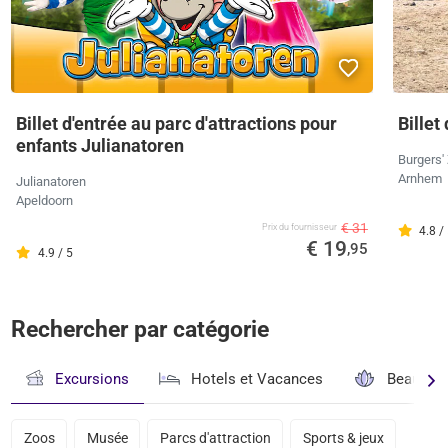
Billet d'entrée au parc d'attractions pour
Billet
enfants Julianatoren
Burgers'
Arnhem
Julianatoren
Apeldoorn
€ 31
Prix ​​du fournisseur
4.8 /
€ 19
,95
4.9 / 5
Rechercher par catégorie
Excursions
Hotels et Vacances
Beauté & 
Zoos
Musée
Parcs d'attraction
Sports & jeux