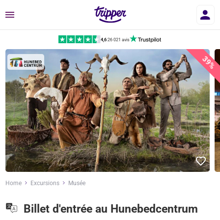
Menu
4,6
|
26 021 avis
39%
Home
Excursions
Musée
Billet d'entrée au Hunebedcentrum