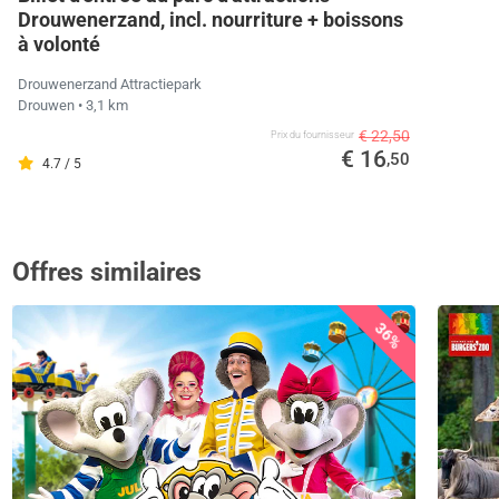
Drouwenerzand, incl. nourriture + boissons
à volonté
Drouwenerzand Attractiepark
Drouwen
• 3,1 km
€ 22,50
Prix ​​du fournisseur
€ 16
,50
4.7 / 5
Offres similaires
36%