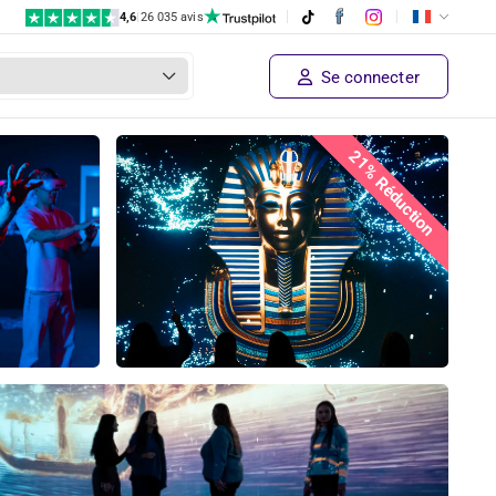
4,6
|
26 035 avis
Se connecter
21% Réduction