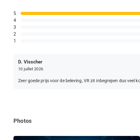
5
4
3
2
1
D. Visscher
10 juillet 2026
Zeer goede prijs voor de beleving, VR zit inbegrepen dus veel ko
Photos