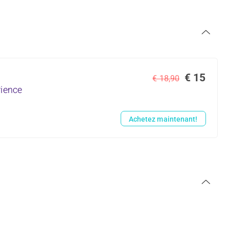
€ 15
€ 18,90
rience
Achetez maintenant!