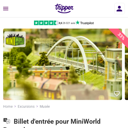
Menu
4,6
|
26 021 avis
33%
Home
Excursions
Musée
Billet d'entrée pour MiniWorld