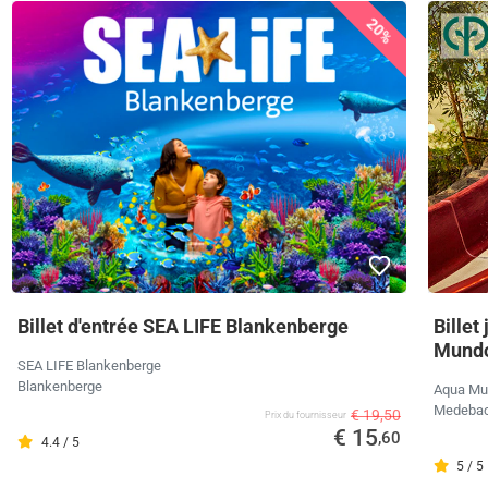
20%
Billet d'entrée SEA LIFE Blankenberge
Billet
Mundo
SEA LIFE Blankenberge
Blankenberge
Aqua Mu
Medeba
€ 19,50
Prix ​​du fournisseur
€ 15
,60
4.4 / 5
5 / 5