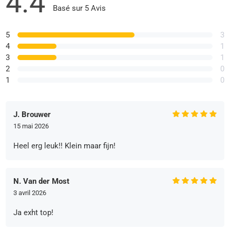
4.4
Basé sur 5 Avis
5
3
4
1
3
1
2
0
1
0
J. Brouwer
15 mai 2026
Heel erg leuk!! Klein maar fijn!
N. Van der Most
3 avril 2026
Ja exht top!