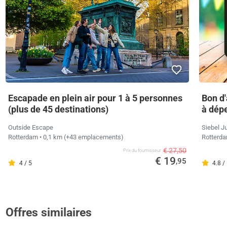
Escapade en plein air pour 1 à 5 personnes
Bon d'
(plus de 45 destinations)
à dép
Outside Escape
Siebel J
Rotterdam
• 0,1 km
(+43 emplacements)
Rotterd
€ 27,50
Prix ​​du fournisseur
€ 19
,95
4 / 5
4.8 /
Offres similaires