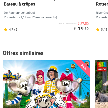
Bateau à crêpes
Rotte
De Pannenkoekenboot
River Cr
Rotterdam
• 1,1 km
(+2 emplacements)
Rotterd
€ 27,50
Prix ​​du fournisseur
€ 19
,50
4.7 / 5
5 / 5
Offres similaires
26%