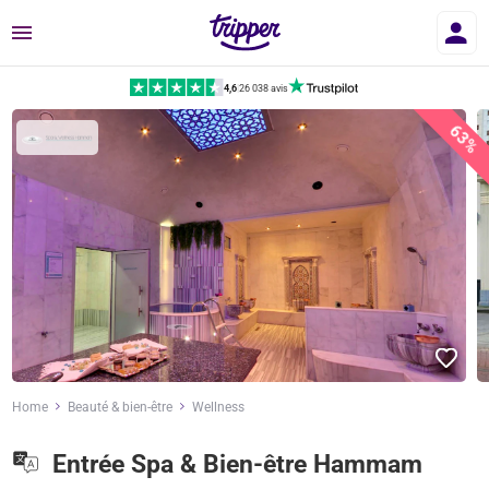
Menu
4,6
|
26 038 avis
63%
Home
Beauté & bien-être
Wellness
Entrée Spa & Bien-être Hammam