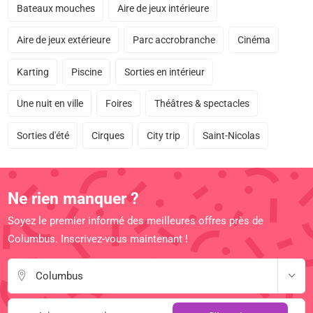
Bateaux mouches
Aire de jeux intérieure
Aire de jeux extérieure
Parc accrobranche
Cinéma
Karting
Piscine
Sorties en intérieur
Une nuit en ville
Foires
Théâtres & spectacles
Sorties d'été
Cirques
City trip
Saint-Nicolas
Ne rien manquer ?
Soyez le premier informé des meilleures offres près de
Columbus. Inscrivez-vous maintenant !
Columbus