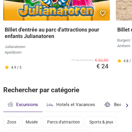
Billet d'entrée au parc d'attractions pour
Billet
enfants Julianatoren
Burgers'
Arnhem
Julianatoren
Apeldoorn
€ 32,50
Prix ​​du fournisseur
4.8 /
€ 24
4.9 / 5
Rechercher par catégorie
Excursions
Hotels et Vacances
Beauté & 
Zoos
Musée
Parcs d'attraction
Sports & jeux