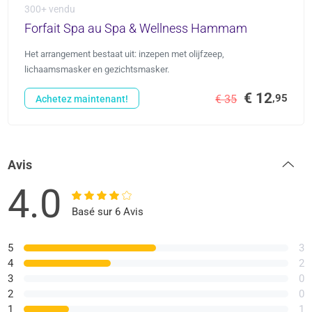
300+ vendu
Forfait Spa au Spa & Wellness Hammam
Het arrangement bestaat uit: inzepen met olijfzeep,
lichaamsmasker en gezichtsmasker.
€ 12
,95
€ 35
Achetez maintenant!
Avis
4.0
Basé sur 6 Avis
5
3
4
2
3
0
2
0
1
1