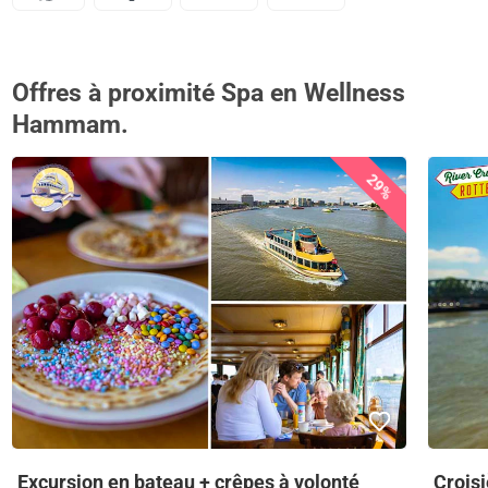
Offres à proximité Spa en Wellness
Hammam.
29%
Excursion en bateau + crêpes à volonté
Croisi