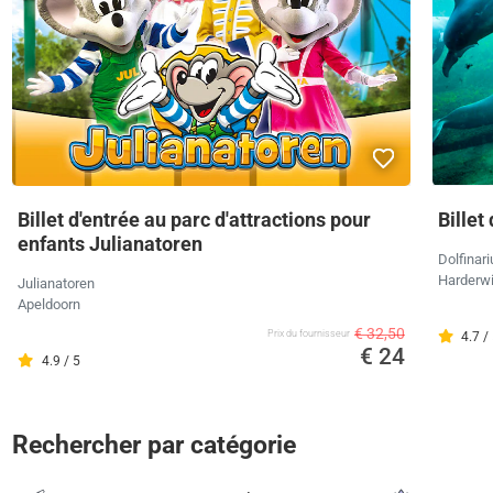
Billet d'entrée au parc d'attractions pour
Billet
enfants Julianatoren
Dolfinar
Harderwi
Julianatoren
Apeldoorn
€ 32,50
Prix ​​du fournisseur
4.7 /
€ 24
4.9 / 5
Rechercher par catégorie