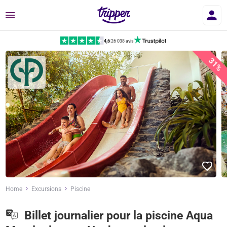
Menu
4,6
|
26 038 avis
31%
Home
Excursions
Piscine
Billet journalier pour la piscine Aqua