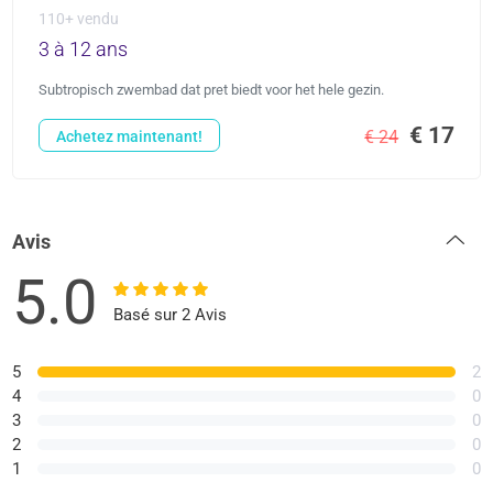
110+ vendu
3 à 12 ans
Subtropisch zwembad dat pret biedt voor het hele gezin.
€ 17
€ 24
Achetez maintenant!
Avis
5.0
Basé sur 2 Avis
5
2
4
0
3
0
2
0
1
0