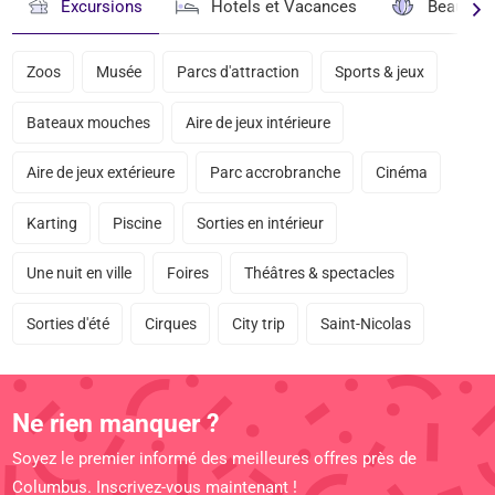
Excursions
Hotels et Vacances
Beauté & 
Zoos
Musée
Parcs d'attraction
Sports & jeux
Bateaux mouches
Aire de jeux intérieure
Aire de jeux extérieure
Parc accrobranche
Cinéma
Karting
Piscine
Sorties en intérieur
Une nuit en ville
Foires
Théâtres & spectacles
Sorties d'été
Cirques
City trip
Saint-Nicolas
Ne rien manquer ?
Soyez le premier informé des meilleures offres près de
Columbus. Inscrivez-vous maintenant !