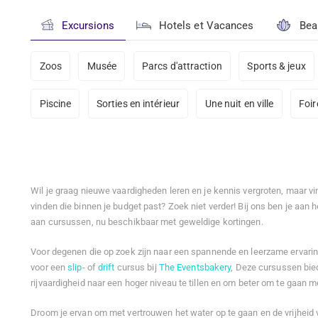
Excursions
Hotels et Vacances
Bea
Zoos
Musée
Parcs d'attraction
Sports & jeux
Piscine
Sorties en intérieur
Une nuit en ville
Foir
Wil je graag nieuwe vaardigheden leren en je kennis vergroten, maar vi
vinden die binnen je budget past? Zoek niet verder! Bij ons ben je aan h
aan cursussen, nu beschikbaar met geweldige kortingen.
Voor degenen die op zoek zijn naar een spannende en leerzame ervaring
voor een
slip
- of
drift
cursus bij
The Eventsbakery
, Deze cursussen bie
rijvaardigheid naar een hoger niveau te tillen en om beter om te gaan m
Droom je ervan om met vertrouwen het water op te gaan en de vrijheid v