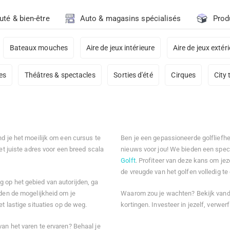
uté & bien-être
Auto & magasins spécialisés
Prod
Bateaux mouches
Aire de jeux intérieure
Aire de jeux extér
es
Théâtres & spectacles
Sorties d'été
Cirques
City 
nd je het moeilijk om een cursus te
Ben je een gepassioneerde golfliefh
et juiste adres voor een breed scala
nieuws voor jou! We bieden een spec
Golft
. Profiteer van deze kans om jeze
de vreugde van het golfen volledig t
 op het gebied van autorijden, ga
den de mogelijkheid om je
Waarom zou je wachten? Bekijk vand
et lastige situaties op de weg.
kortingen. Investeer in jezelf, verw
an het varen te ervaren? Behaal je