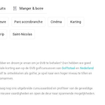
uits
Manger & boire
ieure
Parc accrobranche
Cinéma
Karting
trip
Saint-Nicolas
ebber en droom je ervan om je GVB te behalen? Dan hebben we goed
iale korting aan op de GVB golfcursussen van
Golftotaal
en
Nederland
lf te ontwikkelen als golfer, je spel naar een hoger niveau te tillen en
e omarmen.
aag nog ons uitgebreide cursusaanbod en profiteer van de geweldige
erf nieuwe vaardigheden en open de deur naar spannende mogelijkheden.