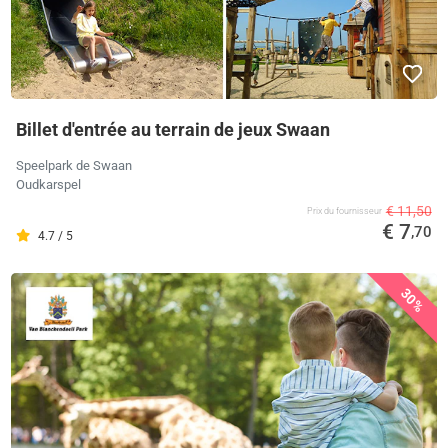
Billet d'entrée au terrain de jeux Swaan
Speelpark de Swaan
Oudkarspel
€ 11,50
Prix ​​du fournisseur
€ 7
,70
4.7 / 5
30%