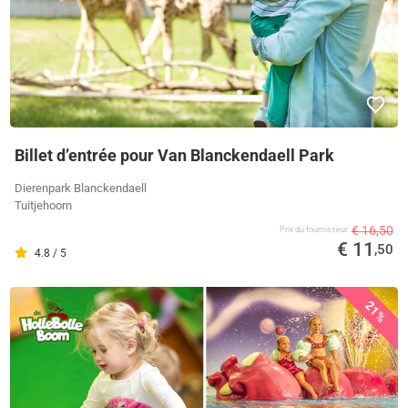
Billet d’entrée pour Van Blanckendaell Park
Dierenpark Blanckendaell
Tuitjehoorn
€ 16,50
Prix ​​du fournisseur
€ 11
,50
4.8 / 5
21%