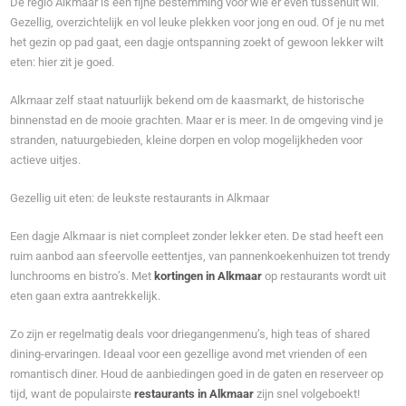
De regio Alkmaar is een fijne bestemming voor wie er even tussenuit wil.
Gezellig, overzichtelijk en vol leuke plekken voor jong en oud. Of je nu met
het gezin op pad gaat, een dagje ontspanning zoekt of gewoon lekker wilt
eten: hier zit je goed.
Alkmaar zelf staat natuurlijk bekend om de kaasmarkt, de historische
binnenstad en de mooie grachten. Maar er is meer. In de omgeving vind je
stranden, natuurgebieden, kleine dorpen en volop mogelijkheden voor
actieve uitjes.
Gezellig uit eten: de leukste restaurants in Alkmaar
Een dagje Alkmaar is niet compleet zonder lekker eten. De stad heeft een
ruim aanbod aan sfeervolle eettentjes, van pannenkoekenhuizen tot trendy
lunchrooms en bistro’s. Met
kortingen in Alkmaar
op restaurants wordt uit
eten gaan extra aantrekkelijk.
Zo zijn er regelmatig deals voor driegangenmenu’s, high teas of shared
dining-ervaringen. Ideaal voor een gezellige avond met vrienden of een
romantisch diner. Houd de aanbiedingen goed in de gaten en reserveer op
tijd, want de populairste
restaurants in Alkmaar
zijn snel volgeboekt!