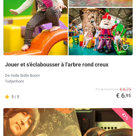
Jouer et s'éclabousser à l'arbre rond creux
De Holle Bolle Boom
Tuitjenhorn
€ 8,75
Prix ​​du fournisseur
€ 6
,95
5 / 5
47%