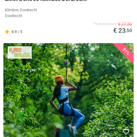
Klimbos Dordrecht
Dordrecht
€ 27,50
Prix ​​du fournisseur
€ 23
,50
4.9 / 5
31%