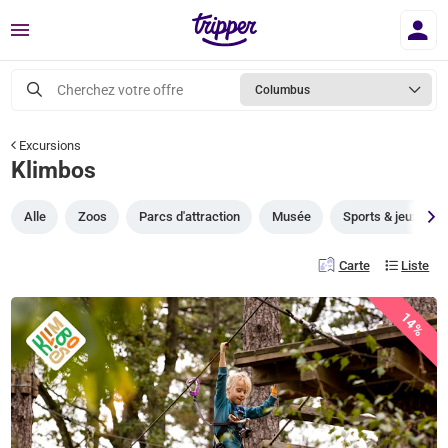
Menu
Cherchez votre offre
Columbus
Excursions
Klimbos
Alle
Zoos
Parcs d'attraction
Musée
Sports & jeux
Carte
Liste
14%