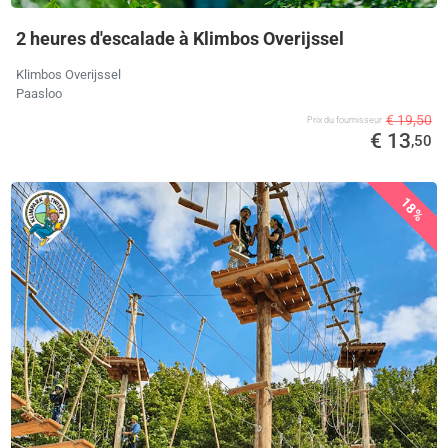
2 heures d'escalade à Klimbos Overijssel
Klimbos Overijssel
Paasloo
€ 19,50
Prix ​​du fournisseur
€ 13
,50
18%