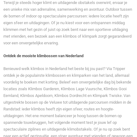
Terwijl je steeds hoger klimt en uitdagende obstakels overwint, ervaar je
een unieke mix van adrenaline, samenwerking en avontuur. Outdoor tussen
de bomen of indoor op spectaculaire parcoursen: iedere locatie heeft zijn
eigen sfeer en uitdagingen. Of je nu kiest voor een ontspannen middag
klimmen met het gezin of juist op zoek bent naar een sportieve uitdaging
met vrienden, een bezoek aan een klimbos of klimpark zorgt gegarandeerd
voor een onvergetelijke ervaring.
Ontdek de mooiste klimbossen van Nederland
Benieuwd welk klimbos in Nederland het beste bij jou past? Via Tripper
ontdek je de populairste klimbossen en klimparken van het land, allemaal
voordelig te boeken met korting. Beleef een onvergetelijke dag bij bekende
locaties zoals Klimbos Garderen, Klimbos Lage Vuursche, Klimbos Gooi
Eemland, Klimbos Apeldoorn, Klimbos Dordrecht en Klimpark Twiske. Van
uitgestrekte bossen op de Veluwe tot uitdagende parcoursen midden in de
Randstad: ieder klimbos heeft zijn eigen sfeer, routes en hoogte-
uitdagingen. Het ene moment balanceer je hoog tussen de bomen op
spannende touwbruggen, het volgende moment test je jouw lef op
spectaculaire ziplines en uitdagende klimobstakels. Of je nu op zoek bent
naar een actief gezinsuitje, een stoer avontuur met vrienden of gewoon een