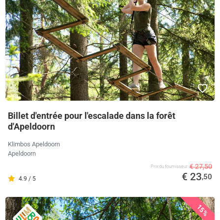
Billet d'entrée pour l'escalade dans la forêt
d'Apeldoorn
Klimbos Apeldoorn
Apeldoorn
€ 27,50
Prix ​​du fournisseur
€ 23
,50
4.9 / 5
15%