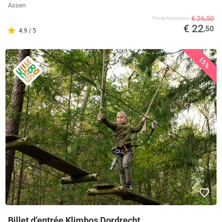
Assen
€ 26,50
Prix ​​du fournisseur
€ 22
,50
4.9 / 5
15%
Billet d’entrée Klimbos Dordrecht