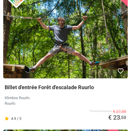
Billet d'entrée Forêt d'escalade Ruurlo
Klimbos Ruurlo
Ruurlo
€ 27,50
Prix ​​du fournisseur
€ 23
,50
4.9 / 5