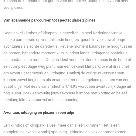
klimbos of klimpark staat garant voor adrenaline, uitdaging en vooral heel
veel plezier.
Van spannende parcoursen tot spectaculaire ziplines
Geen enkel klimbos of klimpark is hetzelfde. In heel Nederland vind je
unieke parcoursen op verschillende hoogtes, geschikt voor zowel jonge
avonturiers als echte daredevils. Het ene moment balanceer je hoog tussen
de bomen, het andere moment klim je indoor langs uitdagende obstakels
en spectaculaire routes. Of je nu kiest voor een stoer klimbos in de buurt of
een compleet dagje weg plant naar een bekend klimpark: overal draait het
om avontuur, teamwork en uitdaging. Dankzij de veilige zekersystemen
kunnen zowel beginners als ervaren klimmers zorgeloos genieten van een
actief uitje. Met deals vanaf slechts €14,95 wordt een avontuurlijk dagje uit
nóg leuker. Boek eenvoudig jouw favoriete klimbos met korting en beleef
urenlang klimavontuur vol actie en spanning.
Avontuur, uitdaging en plezier in één uitje
Een klimbos of klimpark is veel meer dan alleen klimmen. Het is een
complete belevenis waarbij spanning, uitdaging en plezier samenkomen.