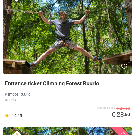
Entrance ticket Climbing Forest Ruurlo
Klimbos Ruurlo
Ruurlo
€ 27,50
Supplier's price
€ 23
,50
4.9 / 5
15%