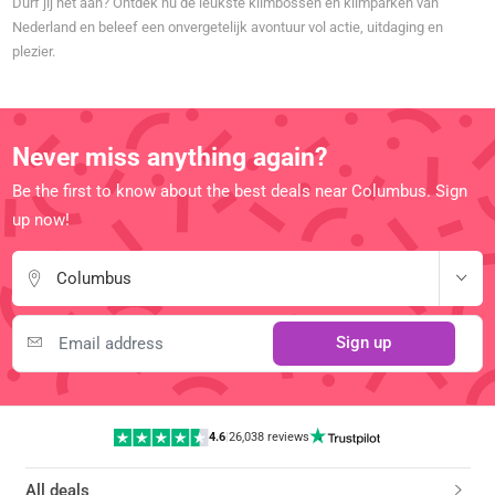
Durf jij het aan? Ontdek nu de leukste klimbossen en klimparken van
Nederland en beleef een onvergetelijk avontuur vol actie, uitdaging en
plezier.
Never miss anything again?
Be the first to know about the best deals near Columbus. Sign
up now!
Columbus
Sign up
4.6
|
26,038 reviews
All deals