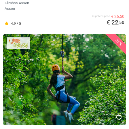
Klimbos Assen
Assen
€ 26,50
Supplier's price
€ 22
,50
4.9 / 5
31%