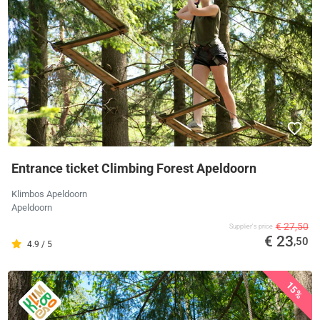
Entrance ticket Climbing Forest Apeldoorn
Klimbos Apeldoorn
Apeldoorn
€ 27,50
Supplier's price
€ 23
,50
4.9 / 5
15%