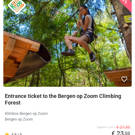
Entrance ticket to the Bergen op Zoom Climbing
Forest
Klimbos Bergen op Zoom
Bergen op Zoom
€ 27,50
Supplier's price
€ 23
,50
4.9 / 5