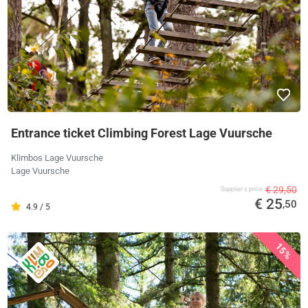
Entrance ticket Climbing Forest Lage Vuursche
Klimbos Lage Vuursche
Lage Vuursche
€ 29,50
Supplier's price
€ 25
,50
4.9 / 5
15%