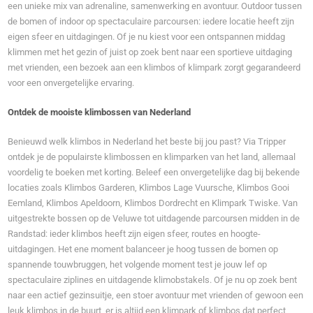
een unieke mix van adrenaline, samenwerking en avontuur. Outdoor tussen
de bomen of indoor op spectaculaire parcoursen: iedere locatie heeft zijn
eigen sfeer en uitdagingen. Of je nu kiest voor een ontspannen middag
klimmen met het gezin of juist op zoek bent naar een sportieve uitdaging
met vrienden, een bezoek aan een klimbos of klimpark zorgt gegarandeerd
voor een onvergetelijke ervaring.
Ontdek de mooiste klimbossen van Nederland
Benieuwd welk klimbos in Nederland het beste bij jou past? Via Tripper
ontdek je de populairste klimbossen en klimparken van het land, allemaal
voordelig te boeken met korting. Beleef een onvergetelijke dag bij bekende
locaties zoals Klimbos Garderen, Klimbos Lage Vuursche, Klimbos Gooi
Eemland, Klimbos Apeldoorn, Klimbos Dordrecht en Klimpark Twiske. Van
uitgestrekte bossen op de Veluwe tot uitdagende parcoursen midden in de
Randstad: ieder klimbos heeft zijn eigen sfeer, routes en hoogte-
uitdagingen. Het ene moment balanceer je hoog tussen de bomen op
spannende touwbruggen, het volgende moment test je jouw lef op
spectaculaire ziplines en uitdagende klimobstakels. Of je nu op zoek bent
naar een actief gezinsuitje, een stoer avontuur met vrienden of gewoon een
leuk klimbos in de buurt, er is altijd een klimpark of klimbos dat perfect