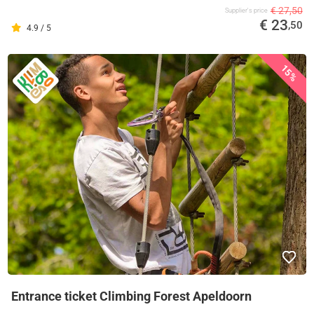
€ 27,50
Supplier's price
€ 23
,50
4.9 / 5
15%
Entrance ticket Climbing Forest Apeldoorn