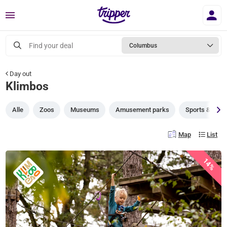
Menu
Find your deal
Columbus
Day out
Klimbos
Alle
Zoos
Museums
Amusement parks
Sports & gam
Map
List
14%