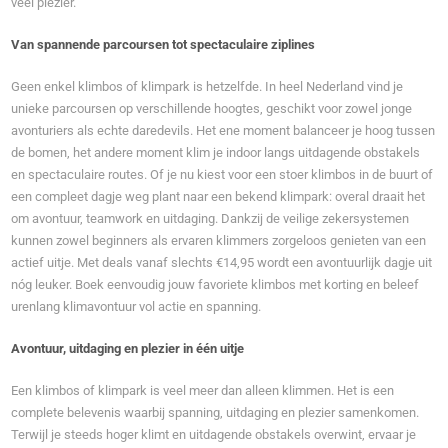
veel plezier.
Van spannende parcoursen tot spectaculaire ziplines
Geen enkel klimbos of klimpark is hetzelfde. In heel Nederland vind je
unieke parcoursen op verschillende hoogtes, geschikt voor zowel jonge
avonturiers als echte daredevils. Het ene moment balanceer je hoog tussen
de bomen, het andere moment klim je indoor langs uitdagende obstakels
en spectaculaire routes. Of je nu kiest voor een stoer klimbos in de buurt of
een compleet dagje weg plant naar een bekend klimpark: overal draait het
om avontuur, teamwork en uitdaging. Dankzij de veilige zekersystemen
kunnen zowel beginners als ervaren klimmers zorgeloos genieten van een
actief uitje. Met deals vanaf slechts €14,95 wordt een avontuurlijk dagje uit
nóg leuker. Boek eenvoudig jouw favoriete klimbos met korting en beleef
urenlang klimavontuur vol actie en spanning.
Avontuur, uitdaging en plezier in één uitje
Een klimbos of klimpark is veel meer dan alleen klimmen. Het is een
complete belevenis waarbij spanning, uitdaging en plezier samenkomen.
Terwijl je steeds hoger klimt en uitdagende obstakels overwint, ervaar je