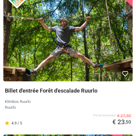
Billet d'entrée Forêt d'escalade Ruurlo
Klimbos Ruurlo
Ruurlo
€ 27,50
Prix ​​du fournisseur
€ 23
,50
4.9 / 5