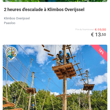
2 heures d'escalade à Klimbos Overijssel
Klimbos Overijssel
Paasloo
€ 19,50
Prix ​​du fournisseur
€ 13
,50
18%