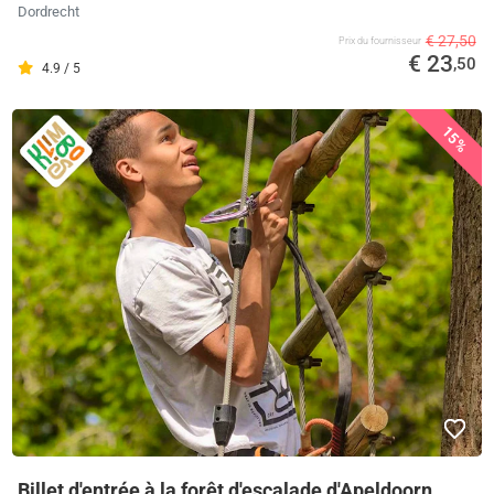
Dordrecht
€ 27,50
Prix ​​du fournisseur
€ 23
,50
4.9 / 5
15%
Billet d'entrée à la forêt d'escalade d'Apeldoorn