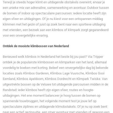
Terwijl je steeds hoger klimt en uitdagende obstakels overwint, ervaar je
een unieke mix van adrenaline, samenwerking en avontuur. Outdoor tussen
de bomen of indoor op spectaculaire parcoursen: iedere locatie heeft zijn
eigen sfeer en uitdagingen. Of je nu kiest voor een ontspannen middag
klimmen met het gezin of juist op zoek bent naar een sportieve uitdaging
met vrienden, een bezoek aan een klimbos of klimpark zorgt gegarandeerd
voor een onvergetelijke ervaring.
Ontdek de mooiste klimbossen van Nederland
Benieuwd welk klimbos in Nederland het beste bij jou past? Via Tripper
ontdek je de populairste klimbossen en klimparken van het land, allemaal
voordelig te boeken met korting. Beleef een onvergetelijke dag bij bekende
locaties zoals Klimbos Garderen, Klimbos Lage Vuursche, Klimbos Gooi
Eemland, Klimbos Apeldoorn, Klimbos Dordrecht en Klimpark Twiske. Van
uitgestrekte bossen op de Veluwe tot uitdagende parcoursen midden in de
Randstad: ieder klimbos heeft zijn eigen sfeer, routes en hoogte-
uitdagingen. Het ene moment balanceer je hoog tussen de bomen op
spannende touwbruggen, het volgende moment test je jouw lef op
spectaculaire ziplines en uitdagende klimobstakels. Of je nu op zoek bent
naar een actief gezinsuitje, een stoer avontuur met vrienden of gewoon een