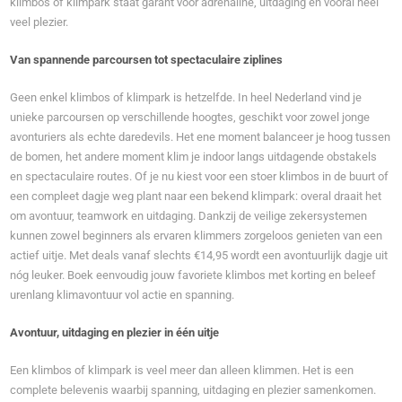
klimbos of klimpark staat garant voor adrenaline, uitdaging en vooral heel
veel plezier.
Van spannende parcoursen tot spectaculaire ziplines
Geen enkel klimbos of klimpark is hetzelfde. In heel Nederland vind je
unieke parcoursen op verschillende hoogtes, geschikt voor zowel jonge
avonturiers als echte daredevils. Het ene moment balanceer je hoog tussen
de bomen, het andere moment klim je indoor langs uitdagende obstakels
en spectaculaire routes. Of je nu kiest voor een stoer klimbos in de buurt of
een compleet dagje weg plant naar een bekend klimpark: overal draait het
om avontuur, teamwork en uitdaging. Dankzij de veilige zekersystemen
kunnen zowel beginners als ervaren klimmers zorgeloos genieten van een
actief uitje. Met deals vanaf slechts €14,95 wordt een avontuurlijk dagje uit
nóg leuker. Boek eenvoudig jouw favoriete klimbos met korting en beleef
urenlang klimavontuur vol actie en spanning.
Avontuur, uitdaging en plezier in één uitje
Een klimbos of klimpark is veel meer dan alleen klimmen. Het is een
complete belevenis waarbij spanning, uitdaging en plezier samenkomen.