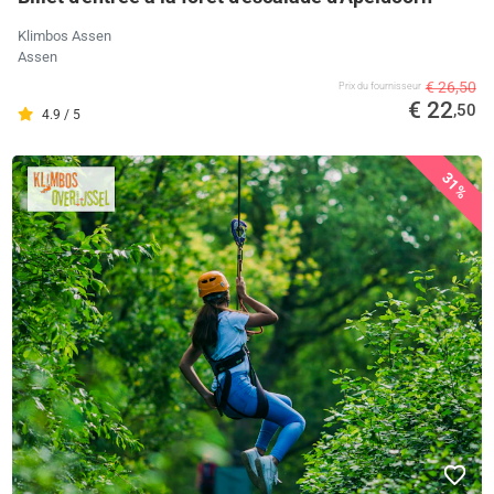
Klimbos Assen
Assen
€ 26,50
Prix ​​du fournisseur
€ 22
,50
4.9 / 5
31%