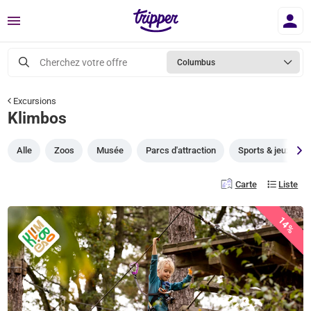
Menu
Cherchez votre offre
Columbus
Excursions
Klimbos
Alle
Zoos
Musée
Parcs d'attraction
Sports & jeux
Carte
Liste
14%