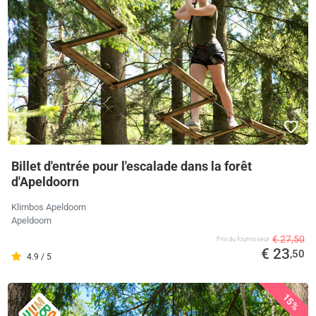
Billet d'entrée pour l'escalade dans la forêt
d'Apeldoorn
Klimbos Apeldoorn
Apeldoorn
€ 27,50
Prix ​​du fournisseur
€ 23
,50
4.9 / 5
15%