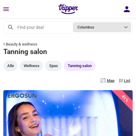
Menu
Find your deal
Columbus
Beauty & wellness
Tanning salon
Alle
Wellness
Spas
Tanning salon
Map
List
41%