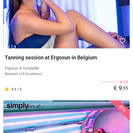
Tanning session at Ergosun in Belgium
Ergosun & SimplyMe
Beveren (+5 locations)
€ 17
Supplier's price
€ 9
,95
4.9 / 5
41%