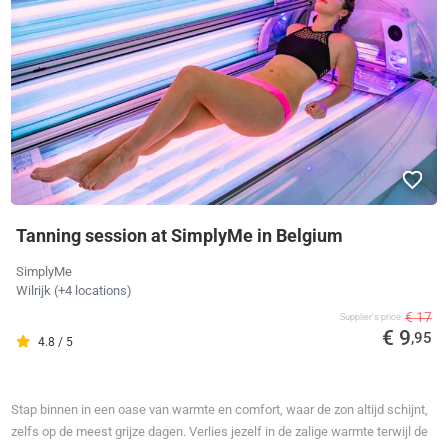
Tanning session at SimplyMe in Belgium
SimplyMe
Wilrijk (+4 locations)
€ 17
Supplier's price
€ 9
,95
4.8 / 5
Stap binnen in een oase van warmte en comfort, waar de zon altijd schijnt,
zelfs op de meest grijze dagen. Verlies jezelf in de zalige warmte terwijl de