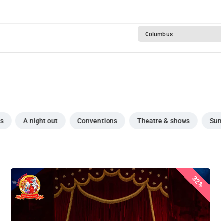
Columbus
gs
A night out
Conventions
Theatre & shows
Sum
32%