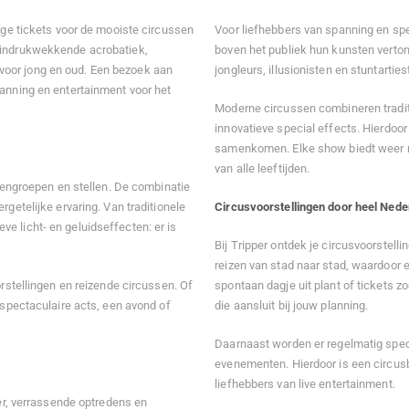
lige tickets voor de mooiste circussen
Voor liefhebbers van spanning en spe
n indrukwekkende acrobatiek,
boven het publiek hun kunsten verton
voor jong en oud. Een bezoek aan
jongleurs, illusionisten en stuntarties
panning en entertainment voor het
Moderne circussen combineren tradit
innovatieve special effects. Hierdoo
samenkomen. Elke show biedt weer 
van alle leeftijden.
ndengroepen en stellen. De combinatie
rgetelijke ervaring. Van traditionele
Circusvoorstellingen door heel Nede
e licht- en geluidseffecten: er is
Bij Tripper ontdek je circusvoorstell
reizen van stad naar stad, waardoor er
orstellingen en reizende circussen. Of
spontaan dagje uit plant of tickets zo
 spectaculaire acts, een avond of
die aansluit bij jouw planning.
Daarnaast worden er regelmatig spe
evenementen. Hierdoor is een circusb
liefhebbers van live entertainment.
eer, verrassende optredens en