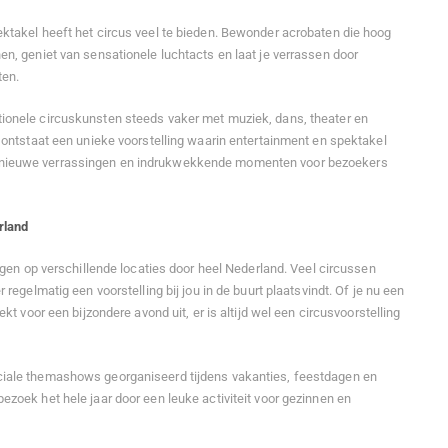
ktakel heeft het circus veel te bieden. Bewonder acrobaten die hoog
en, geniet van sensationele luchtacts en laat je verrassen door
ten.
ionele circuskunsten steeds vaker met muziek, dans, theater en
r ontstaat een unieke voorstelling waarin entertainment en spektakel
nieuwe verrassingen en indrukwekkende momenten voor bezoekers
rland
ingen op verschillende locaties door heel Nederland. Veel circussen
 regelmatig een voorstelling bij jou in de buurt plaatsvindt. Of je nu een
ekt voor een bijzondere avond uit, er is altijd wel een circusvoorstelling
ciale themashows georganiseerd tijdens vakanties, feestdagen en
ezoek het hele jaar door een leuke activiteit voor gezinnen en