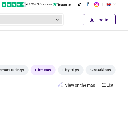
4.6
|
26,037 reviews
Log in
mer Outings
Circuses
City trips
Sinterklaas
View on the map
List