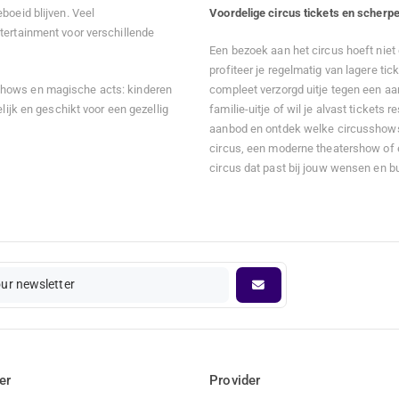
boeid blijven. Veel
Voordelige circus tickets en scherpe
tertainment voor verschillende
Een bezoek aan het circus hoeft niet 
profiteer je regelmatig van lagere tic
shows en magische acts: kinderen
compleet verzorgd uitje tegen een aant
lijk en geschikt voor een gezellig
familie-uitje of wil je alvast tickets
aanbod en ontdek welke circusshows o
circus, een moderne theatershow of ee
circus dat past bij jouw wensen en b
our newsletter
er
Provider