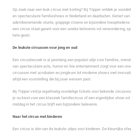
Op zoek naar een leuk circus met korting? Bij Tripper ontdek je voorde
en spectaculaire familieshows in Nederland en daarbuiten. Geniet va
adembenemende stunts, grappige clowns en bijzondere liveoptredens 
een circus staat garant voor een unieke belevenis vol verwondering, s
hele gezin.
De leukste circussen voor jong en oud
Een circusbezoek is al jarenlang een populair uitje voor families, vrie
van spectaculaire acts, humor en live entertainment zorgt voor een onve
circussen met acrobaten en jongleurs tot moderne shows met innovatiev
altijd een voorstelling die bij jouw wensen past.
Bij Tripper vind je regelmatig voordelige tickets voor bekende circusvo
je nu kiest voor een klassiek familiecircus of een eigentijdse show vol
middag in het circus blijft een bijzondere belevenis.
Naar het circus met kinderen
Een circus is één van de leukste uitjes voor kinderen. De kleurrijke sf