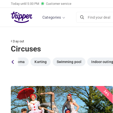
Today until
5:00 PM
Customer service
Categories
Find your deal
Day out
Circuses
rk
Cinema
Karting
Swimming pool
Indoor outin
34%