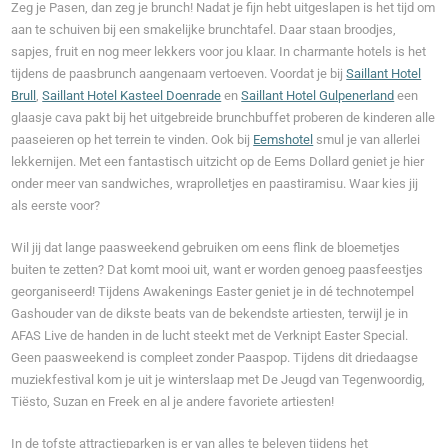
Zeg je Pasen, dan zeg je brunch! Nadat je fijn hebt uitgeslapen is het tijd om
aan te schuiven bij een smakelijke brunchtafel. Daar staan broodjes,
sapjes, fruit en nog meer lekkers voor jou klaar. In charmante hotels is het
tijdens de paasbrunch aangenaam vertoeven. Voordat je bij
Saillant Hotel
Brull
,
Saillant Hotel Kasteel Doenrade
en
Saillant Hotel Gulpenerland
een
glaasje cava pakt bij het uitgebreide brunchbuffet proberen de kinderen alle
paaseieren op het terrein te vinden. Ook bij
Eemshotel
smul je van allerlei
lekkernijen. Met een fantastisch uitzicht op de Eems Dollard geniet je hier
onder meer van sandwiches, wraprolletjes en paastiramisu. Waar kies jij
als eerste voor?
Wil jij dat lange paasweekend gebruiken om eens flink de bloemetjes
buiten te zetten? Dat komt mooi uit, want er worden genoeg paasfeestjes
georganiseerd! Tijdens Awakenings Easter geniet je in dé technotempel
Gashouder van de dikste beats van de bekendste artiesten, terwijl je in
AFAS Live de handen in de lucht steekt met de Verknipt Easter Special.
Geen paasweekend is compleet zonder Paaspop. Tijdens dit driedaagse
muziekfestival kom je uit je winterslaap met De Jeugd van Tegenwoordig,
Tiësto, Suzan en Freek en al je andere favoriete artiesten!
In de tofste attractieparken is er van alles te beleven tijdens het