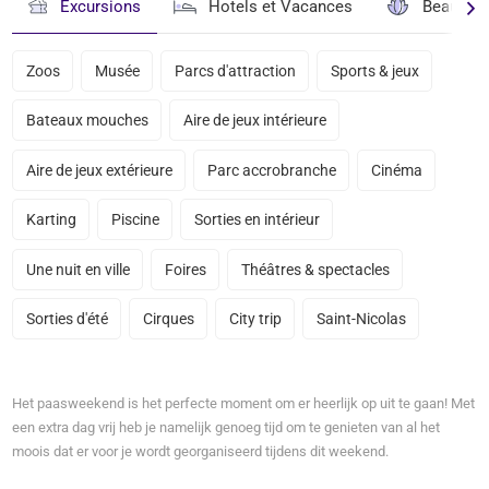
Excursions
Hotels et Vacances
Beauté & 
Zoos
Musée
Parcs d'attraction
Sports & jeux
Bateaux mouches
Aire de jeux intérieure
Aire de jeux extérieure
Parc accrobranche
Cinéma
Karting
Piscine
Sorties en intérieur
Une nuit en ville
Foires
Théâtres & spectacles
Sorties d'été
Cirques
City trip
Saint-Nicolas
Het paasweekend is het perfecte moment om er heerlijk op uit te gaan! Met
een extra dag vrij heb je namelijk genoeg tijd om te genieten van al het
moois dat er voor je wordt georganiseerd tijdens dit weekend.