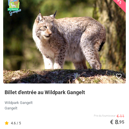
19%
Billet d'entrée au Wildpark Gangelt
Wildpark Gangelt
Gangelt
€ 11
Prix ​​du fournisseur
€ 8
,95
4.6 / 5