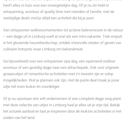
heeft alles in huis voor een onvergetelijke dag. Of je nu zin hebt in
ontspanning, avontuur of quality time met vrienden of familie: met de
veelzijdige deals vind je altijd een activiteit die bij je past.
Van ontspannen wellnessmomenten tot actieve belevenissen in de natuur
– een dagje uit in Limburg voelt al snel als een mini-vakantie. Trek eropuit
in het glooiende heuvellandschap, ontdek sfeervolle steden of geniet van
culinaire hotspots waar Limburg om bekendstaat.
Ga bijvoorbeeld voor een ontspannen spa-dag, een spannend outdoor
avontuur of een gezellig dagje naar een attractiepark. Ook voor originele
groepsuitjes of romantische activiteiten met z’n tweeën zijn er volop
mogelijkheden. Wat je plannen ook zijn, met de juiste deal maak je jouw
uitje nét even leuker én voordeliger.
Of je nu spontaan iets wilt ondernemen of een compleet dagje weg plant:
met deze selectie van uitjes in Limburg haal je alles uit je vrije tijd. Bekijk
het actuele aanbod en laat je inspireren door de leukste activiteiten in het
zuiden van het land.