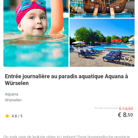
Entrée journalière au paradis aquatique Aquana à
Würselen
Aquana
Würselen
€ 14,50
Prix ​​du fournisseur
€ 8
,50
4.8 / 5
Op zoek naar de leukste uitjes in Limburg? Deze bourgondische provincie