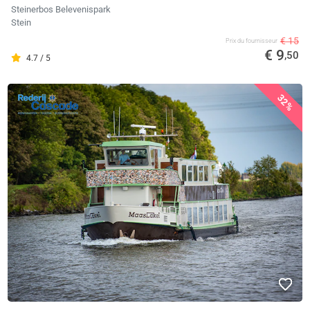
Steinerbos Belevenispark
Stein
€ 15
Prix ​​du fournisseur
€ 9
,50
4.7 / 5
32%