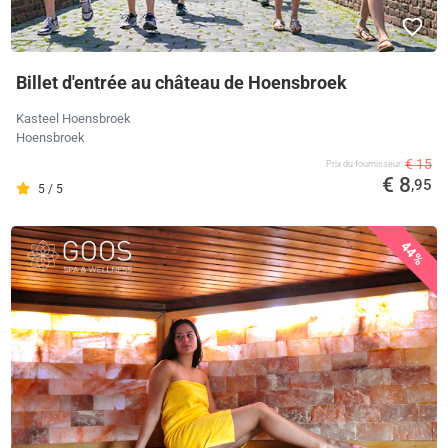
Billet d'entrée au château de Hoensbroek
Kasteel Hoensbroek
Hoensbroek
€ 15
Prix ​​du fournisseur
€ 8
,95
5 / 5
44%