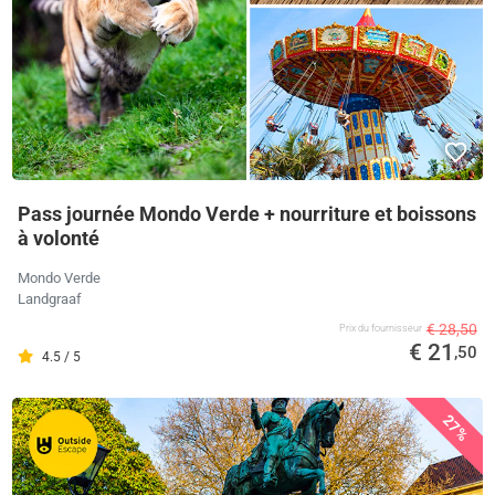
Pass journée Mondo Verde + nourriture et boissons
à volonté
Mondo Verde
Landgraaf
€ 28,50
Prix ​​du fournisseur
€ 21
,50
4.5 / 5
27%