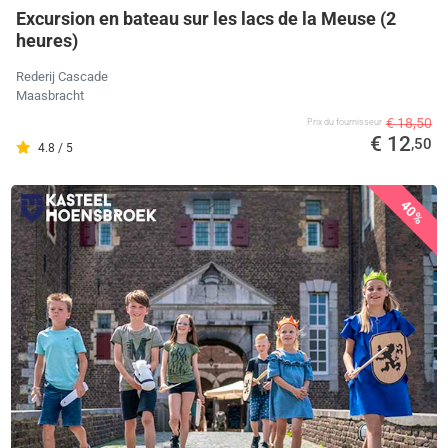
Excursion en bateau sur les lacs de la Meuse (2
heures)
Rederij Cascade
Maasbracht
€ 18,50
Prix ​​du fournisseur
€ 12
,50
4.8 / 5
40%