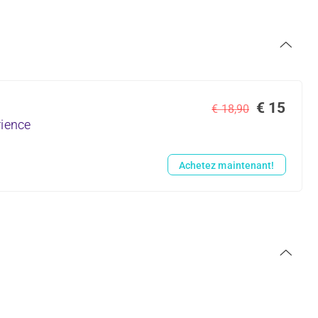
€ 15
€ 18,90
rience
Achetez maintenant!