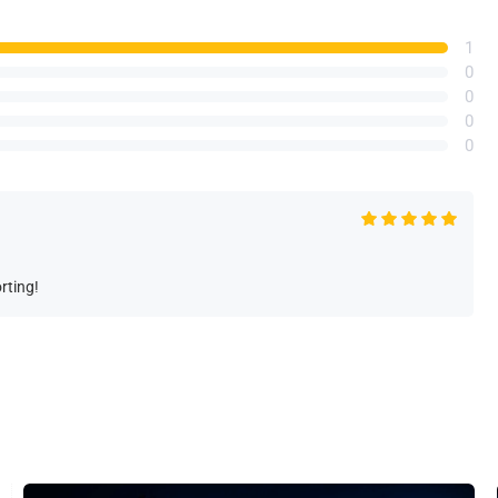
1
0
0
0
0
rting!