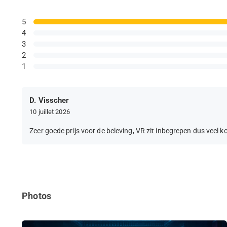
5
4
3
2
1
D. Visscher
10 juillet 2026
Zeer goede prijs voor de beleving, VR zit inbegrepen dus veel ko
Photos