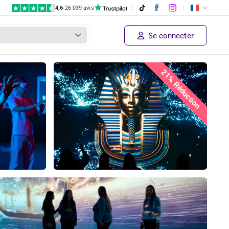
4,6
|
26 039 avis
Se connecter
21% Réduction