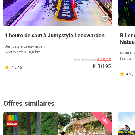
1 heure de saut à Jumpstyle Leeuwarden
Billet
Natuu
Jumpstyle Leeuwarden
Leeuwarden
• 8,3 km
Natuurm
Leeuwa
€ 15,25
Prix ​​du fournisseur
€ 10
,95
4.9 / 5
4.9 /
Offres similaires
18%