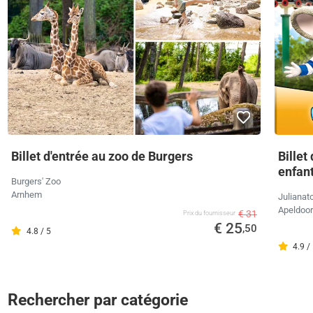
Billet d'entrée au zoo de Burgers
Billet
enfan
Burgers' Zoo
Arnhem
Julianat
Apeldoo
€ 31
Prix ​​du fournisseur
€ 25
,50
4.8 / 5
4.9 /
Rechercher par catégorie