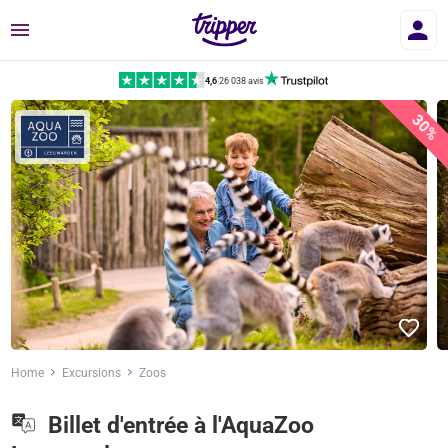
Menu
4,6
|
26 038 avis
30%
Home
Excursions
Zoos
Billet d'entrée à l'AquaZoo