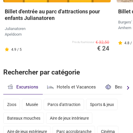
Billet d'entrée au parc d'attractions pour
Billet
enfants Julianatoren
Burgers'
Arnhem
Julianatoren
Apeldoorn
€ 32,50
Prix ​​du fournisseur
4.8 /
€ 24
4.9 / 5
Rechercher par catégorie
Excursions
Hotels et Vacances
Beauté & 
Zoos
Musée
Parcs d'attraction
Sports & jeux
Bateaux mouches
Aire de jeux intérieure
Aire de jeux extérieure
Parc accrobranche
Cinéma