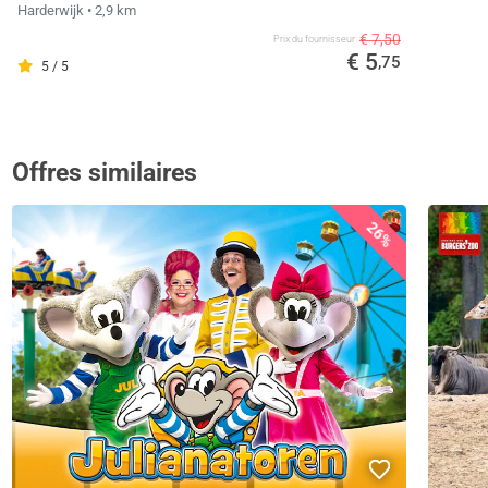
Harderwijk
• 2,9 km
€ 7,50
Prix ​​du fournisseur
€ 5
,75
5 / 5
Offres similaires
26%