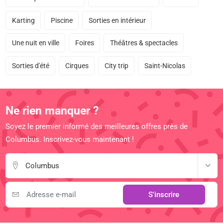
Karting
Piscine
Sorties en intérieur
Une nuit en ville
Foires
Théâtres & spectacles
Sorties d'été
Cirques
City trip
Saint-Nicolas
Ne rien manquer ?
Soyez le premier informé des meilleures offres près de
Columbus. Inscrivez-vous maintenant !
Columbus
S'inscrire