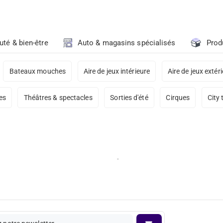
uté & bien-être
Auto & magasins spécialisés
Prod
Bateaux mouches
Aire de jeux intérieure
Aire de jeux extér
es
Théâtres & spectacles
Sorties d'été
Cirques
City 
-