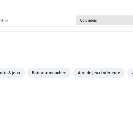
offre
Columbus
orts & jeux
Bateaux mouches
Aire de jeux intérieure