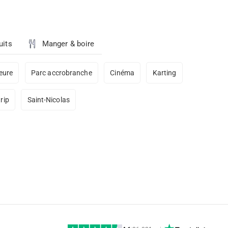
uits
Manger & boire
ieure
Parc accrobranche
Cinéma
Karting
trip
Saint-Nicolas