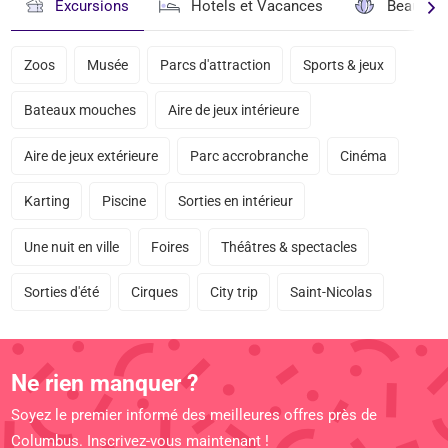
Excursions
Hotels et Vacances
Beauté & 
Zoos
Musée
Parcs d'attraction
Sports & jeux
Bateaux mouches
Aire de jeux intérieure
Aire de jeux extérieure
Parc accrobranche
Cinéma
Karting
Piscine
Sorties en intérieur
Une nuit en ville
Foires
Théâtres & spectacles
Sorties d'été
Cirques
City trip
Saint-Nicolas
Ne rien manquer ?
Soyez le premier informé des meilleures offres près de
Columbus. Inscrivez-vous maintenant !