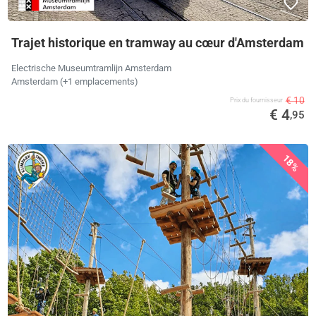
Trajet historique en tramway au cœur d'Amsterdam
Electrische Museumtramlijn Amsterdam
Amsterdam (+1 emplacements)
€ 10
Prix ​​du fournisseur
€ 4
,95
18%