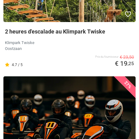
2 heures d'escalade au Klimpark Twiske
Klimpark Twiske
Oostzaan
€ 23,50
Prix ​​du fournisseur
€ 19
,25
4.7 / 5
27%