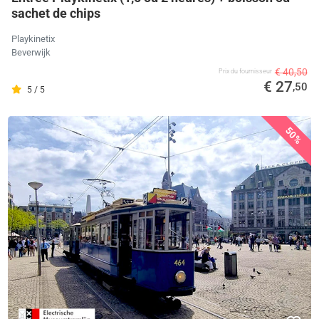
sachet de chips
Playkinetix
Beverwijk
€ 40,50
Prix ​​du fournisseur
€ 27
,50
5 / 5
50%