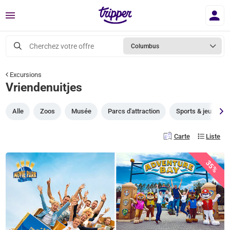
Menu
Cherchez votre offre
Columbus
Excursions
Vriendenuitjes
Alle
Zoos
Musée
Parcs d'attraction
Sports & jeux
Carte
Liste
35%