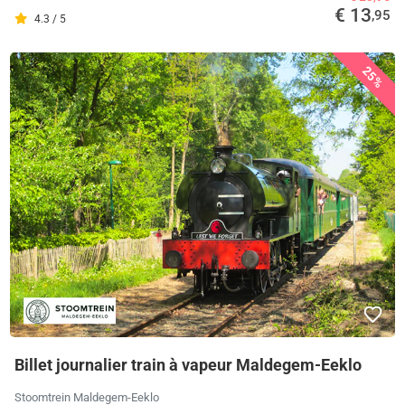
€ 13
,95
4.3 / 5
25%
Billet journalier train à vapeur Maldegem-Eeklo
Stoomtrein Maldegem-Eeklo