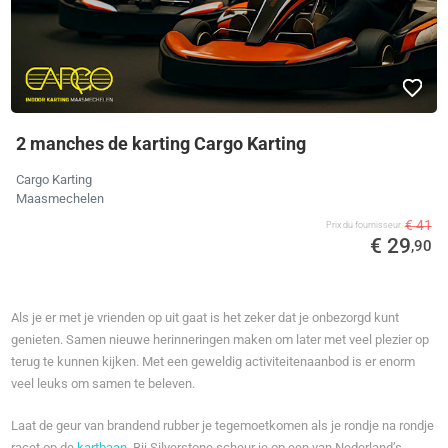
2 manches de karting Cargo Karting
Cargo Karting
Maasmechelen
€ 41
Prix ​​du fournisseur
€ 29
,90
Als je er met je vrienden op uit gaat is het zeker dat je onbezorgd kunt
genieten. Samen nieuwe herinneringen maken om later met veel plezier op
terug te kunnen kijken. Met een geweldig activiteitenaanbod is er enorm
veel leuks om samen te beleven.
Laat de geur van brandend rubber je tegemoetkomen als je rondje na rondje
racet op de
kartbaan
. Bij Silverstone scheur je op een van Nederland’s