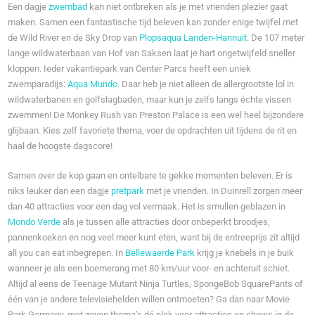
Een dagje
zwembad
kan niet ontbreken als je met vrienden plezier gaat
maken. Samen een fantastische tijd beleven kan zonder enige twijfel met
de Wild River en de Sky Drop van
Plopsaqua Landen-Hannuit
. De 107 meter
lange wildwaterbaan van Hof van Saksen laat je hart ongetwijfeld sneller
kloppen. Ieder vakantiepark van Center Parcs heeft een uniek
zwemparadijs:
Aqua Mundo
. Daar heb je niet alleen de allergrootste lol in
wildwaterbanen en golfslagbaden, maar kun je zelfs langs échte vissen
zwemmen! De Monkey Rush van Preston Palace is een wel heel bijzondere
glijbaan. Kies zelf favoriete thema, voer de opdrachten uit tijdens de rit en
haal de hoogste dagscore!
Samen over de kop gaan en ontelbare te gekke momenten beleven. Er is
niks leuker dan een dagje
pretpark
met je vrienden. In Duinrell zorgen meer
dan 40 attracties voor een dag vol vermaak. Het is smullen geblazen in
Mondo Verde
als je tussen alle attracties door onbeperkt broodjes,
pannenkoeken en nog veel meer kunt eten, want bij de entreeprijs zit altijd
all you can eat inbegrepen. In
Bellewaerde Park
krijg je kriebels in je buik
wanneer je als een boemerang met 80 km/uur voor- en achteruit schiet.
Altijd al eens de Teenage Mutant Ninja Turtles, SpongeBob SquarePants of
één van je andere televisiehelden willen ontmoeten? Ga dan naar Movie
Park Germany, met zeven thema’s dé plek voor attracties en shows in de