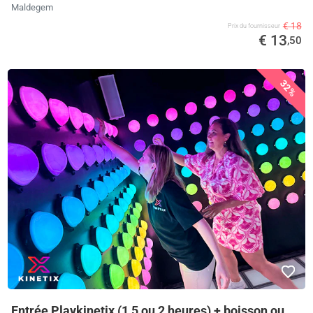
Maldegem
€ 18
Prix ​​du fournisseur
€ 13
,50
32%
Entrée Playkinetix (1,5 ou 2 heures) + boisson ou