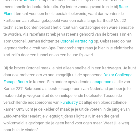
meest snelle indoorkartcircuits. Op iedere zondagavond kun je bij
Race
Planet
terecht voor een heel speciale belevenis, want dan worden de
kartbanen aan elkaar gekoppeld voor een extra lange kartheat! Met 22
technische bochten belooft het circuit van Kartfabrique een ware sensatie
te worden. Als racefanaat heb je vast eens gehoord van de broers Tim en
Tom Coronel. Samen richtten ze
Coronel Kartracing
op. Gebaseerd op het
legendarische circuit van Spa-Francorchamps raas je hier in je elektrische
kart zelfs door een tunnel en op een heuse fly-over!
Bij de broers Coronel maak je niet alleen snelheid in een kartwagen. Je kunt
daar ook proberen om zo snel mogelijk uit de spannende
Dakar Challenge
Escape Room
te komen. Een andere opwindende
escaperoom
is die van
Kamer 237. Bekroond als beste escaperoom van Nederland probeer je te
maken dat je wegkomt uit de onheilspellende hotelsuite. Tussen de
verschillende escaperooms van
Fundustry
zit altijd een bloedstollende
kamer. Ontvlucht je de kelder of maak je je uit de voeten in de jungle van
Zuid-Amerika? Nadat je vliegtuig tijdens Flight 815 in een dreigend
wolkenveld is gevlogen zie je geen hand voor ogen meer. Weet jij je weg
naar huis te vinden?