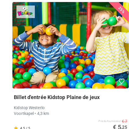
25%
Billet d'entrée Kidstop Plaine de jeux
Kidstop Westerlo
Voortkapel
• 4,3 km
€ 7
Prix ​​du fournisseur
€ 5
,25
4.5 / 5