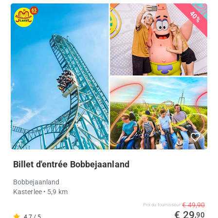
40%
Billet d'entrée Bobbejaanland
Bobbejaanland
Kasterlee
• 5,9 km
€ 49,90
Prix ​​du fournisseur
€ 29
,90
4.7 / 5