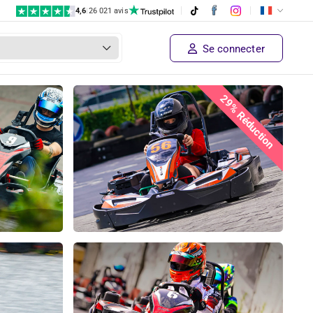
4,6
|
26 021 avis
Se connecter
29% Réduction