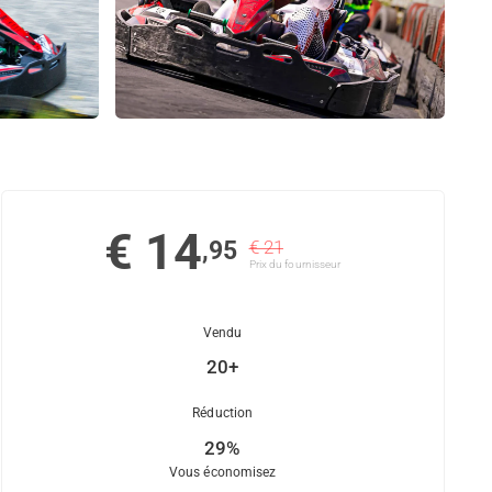
€ 14
,95
€ 21
Prix ​​du fournisseur
Vendu
20+
Réduction
29%
Vous économisez