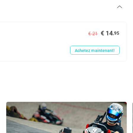
€ 14
,95
€ 21
Achetez maintenant!