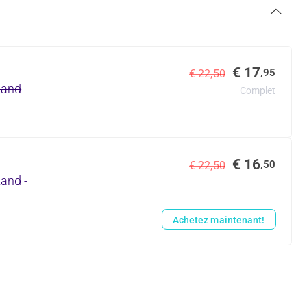
€ 17
,95
€ 22,50
rzand
Complet
€ 16
,50
€ 22,50
zand -
Achetez maintenant!