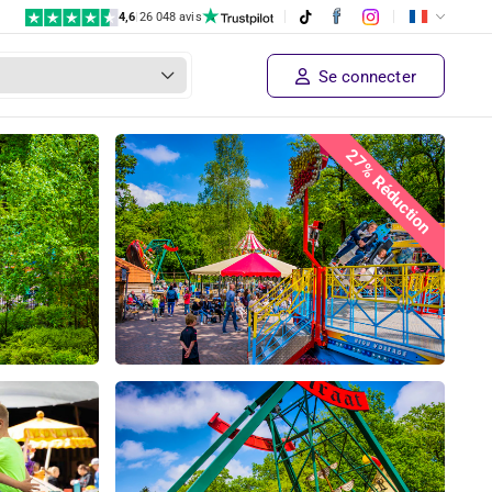
4,6
|
26 048 avis
Se connecter
27% Réduction