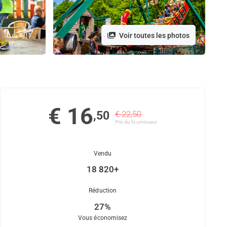
Voir toutes les photos
€ 16
,50
€ 22,50
Prix ​​du fournisseur
Vendu
18 820+
Réduction
27%
Vous économisez