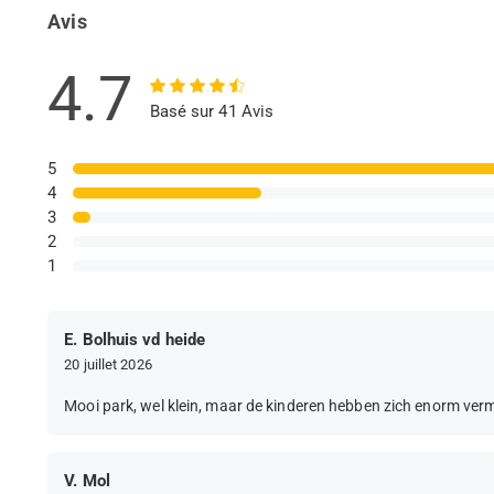
Avis
4.7
Basé sur 41 Avis
5
4
3
2
1
E. Bolhuis vd heide
20 juillet 2026
Mooi park, wel klein, maar de kinderen hebben zich enorm ver
V. Mol