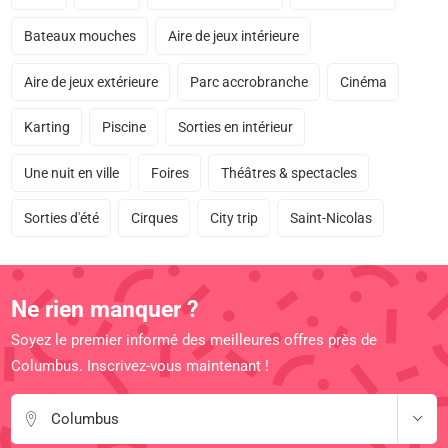
Bateaux mouches
Aire de jeux intérieure
Aire de jeux extérieure
Parc accrobranche
Cinéma
Karting
Piscine
Sorties en intérieur
Une nuit en ville
Foires
Théâtres & spectacles
Sorties d'été
Cirques
City trip
Saint-Nicolas
Ne rien manquer ?
Soyez le premier informé des meilleures offres près de
Columbus. Inscrivez-vous maintenant !
Columbus