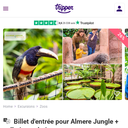
Menu
4,6
|
26 038 avis
26%
Home
Excursions
Zoos
Billet d'entrée pour Almere Jungle +