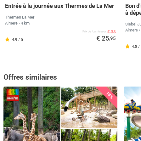
Entrée à la journée aux Thermes de La Mer
Bon d'
à dép
Thermen La Mer
Almere
• 4 km
Siebel J
Almere
•
€ 33
Prix ​​du fournisseur
€ 25
,95
4.9 / 5
4.8 /
Offres similaires
18%