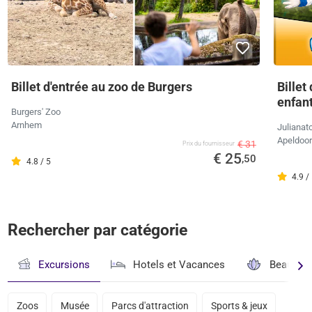
Billet d'entrée au zoo de Burgers
Billet
enfan
Burgers' Zoo
Arnhem
Julianat
Apeldoo
€ 31
Prix ​​du fournisseur
€ 25
,50
4.8 / 5
4.9 /
Rechercher par catégorie
Excursions
Hotels et Vacances
Beauté & 
Zoos
Musée
Parcs d'attraction
Sports & jeux