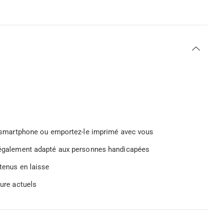
tre smartphone ou emportez-le imprimé avec vous
st également adapté aux personnes handicapées
 tenus en laisse
ture actuels