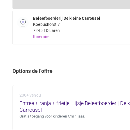
Beleefboerderij De kleine Carrousel
Koebushorst 7
7245 TD Laren
Itinéraire
Options de l'offre
200+ vendu
Entree + ranja + frietje + ijsje Beleefboerderij De 
Carrousel
Gratis toegang voor kinderen t/m 1 jaar.