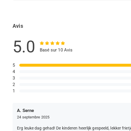
Avis
5.0
Basé sur 10 Avis
5
4
3
2
1
A. Serne
24 septembre 2025
Erg leuke dag gehad! De kinderen heerlijk gespeeld, lekker friet