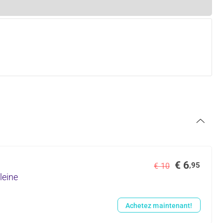
€ 6
,95
€ 10
kleine
Achetez maintenant!