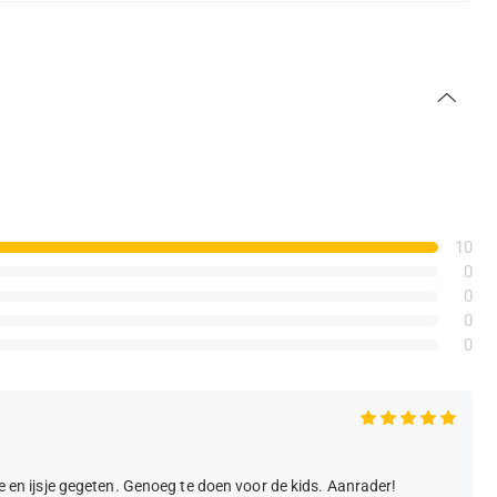
10
0
0
0
0
je en ijsje gegeten. Genoeg te doen voor de kids. Aanrader!