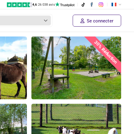
4,6
|
26 038 avis
Se connecter
30% Réduction