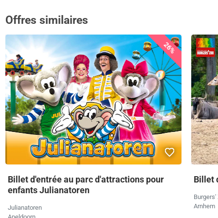
Offres similaires
26%
Billet d'entrée au parc d'attractions pour
Billet
enfants Julianatoren
Burgers'
Arnhem
Julianatoren
Apeldoorn