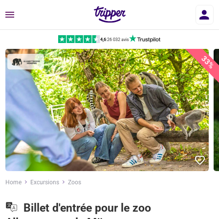
Menu
4,6
|
26 032 avis
33%
Home
Excursions
Zoos
Billet d'entrée pour le zoo