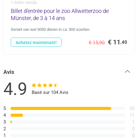
1.660+ vendu
Billet d'entrée pour le zoo Allwetterzoo de
Münster, de 3 à 14 ans
Geniet van wel 3000 dieren in ca. 300 soorten.
€ 11
,40
€ 15,90
Achetez maintenant!
Avis
4.9
Basé sur 104 Avis
5
92
4
11
3
1
2
0
1
0