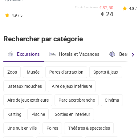
€ 32,50
Prix ​​du fournisseur
4.8 /
€ 24
4.9 / 5
Rechercher par catégorie
Excursions
Hotels et Vacances
Beauté & 
Zoos
Musée
Parcs d'attraction
Sports & jeux
Bateaux mouches
Aire de jeux intérieure
Aire de jeux extérieure
Parc accrobranche
Cinéma
Karting
Piscine
Sorties en intérieur
Une nuit en ville
Foires
Théâtres & spectacles