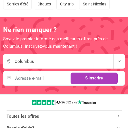
Sorties d'été
Cirques
City trip
Saint-Nicolas
Ne rien manquer ?
Soyez le premier informé des meilleures offres près de
Columbus. Inscrivez-vous maintenant !
Columbus
S'inscrire
4,6
|
26 032 avis
Toutes les offres