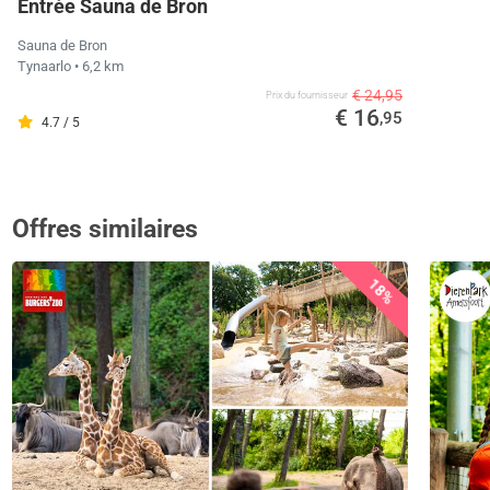
Entrée Sauna de Bron
Sauna de Bron
Tynaarlo
• 6,2 km
€ 24,95
Prix ​​du fournisseur
€ 16
,95
4.7 / 5
Offres similaires
18%