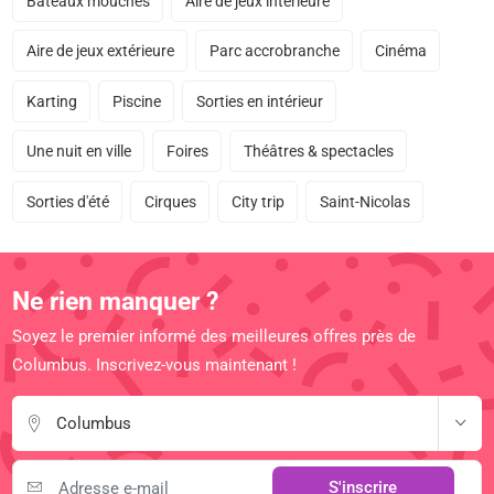
Bateaux mouches
Aire de jeux intérieure
Aire de jeux extérieure
Parc accrobranche
Cinéma
Karting
Piscine
Sorties en intérieur
Une nuit en ville
Foires
Théâtres & spectacles
Sorties d'été
Cirques
City trip
Saint-Nicolas
Ne rien manquer ?
Soyez le premier informé des meilleures offres près de
Columbus. Inscrivez-vous maintenant !
Columbus
S'inscrire