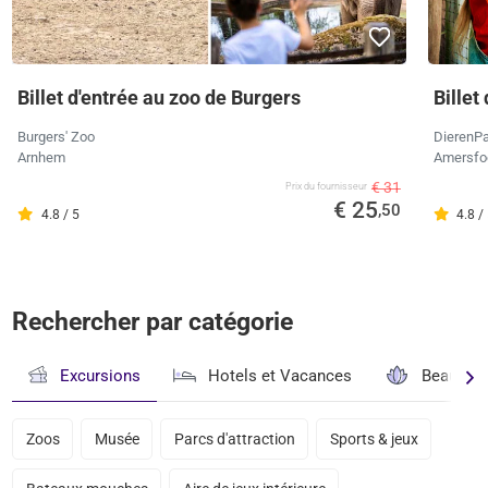
Billet d'entrée au zoo de Burgers
Billet
Burgers' Zoo
DierenPa
Arnhem
Amersfo
€ 31
Prix ​​du fournisseur
€ 25
,50
4.8 / 5
4.8 /
Rechercher par catégorie
Excursions
Hotels et Vacances
Beauté & 
Zoos
Musée
Parcs d'attraction
Sports & jeux