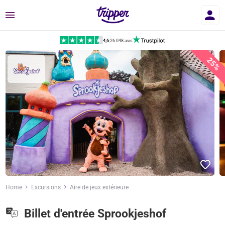
Menu
4,6
|
26 048 avis
25%
Home
Excursions
Aire de jeux extérieure
Billet d'entrée Sprookjeshof