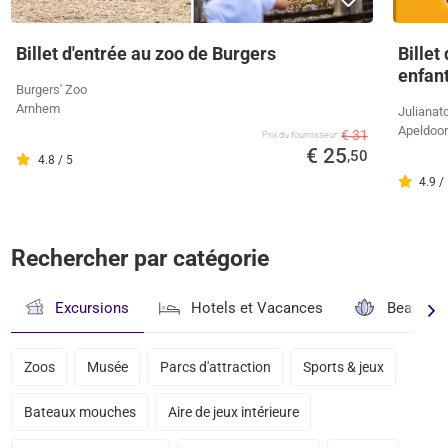
Billet d'entrée au zoo de Burgers
Billet
enfan
Burgers' Zoo
Arnhem
Julianat
Apeldoo
€ 31
Prix ​​du fournisseur
€ 25
,50
4.8 / 5
4.9 /
Rechercher par catégorie
Excursions
Hotels et Vacances
Beauté & 
Zoos
Musée
Parcs d'attraction
Sports & jeux
Bateaux mouches
Aire de jeux intérieure