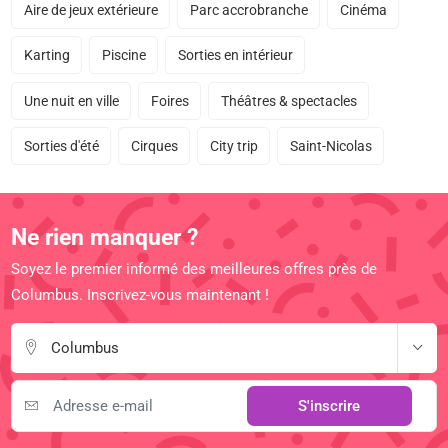
Aire de jeux extérieure
Parc accrobranche
Cinéma
Karting
Piscine
Sorties en intérieur
Une nuit en ville
Foires
Théâtres & spectacles
Sorties d'été
Cirques
City trip
Saint-Nicolas
Ne rien manquer ?
Soyez le premier informé des meilleures offres près de
Columbus. Inscrivez-vous maintenant !
Columbus
S'inscrire