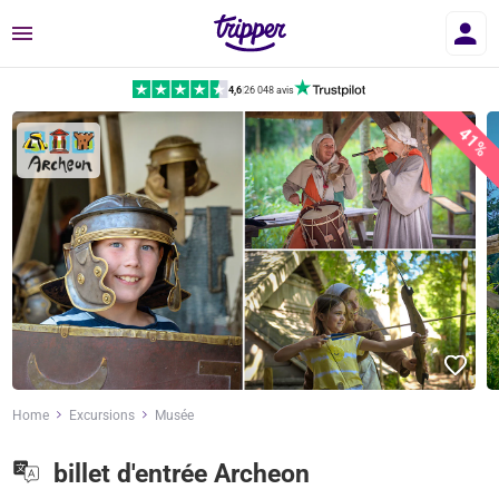
Menu
4,6
|
26 048 avis
41%
Home
Excursions
Musée
billet d'entrée Archeon