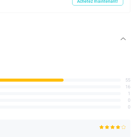
Achetez maintenant!
55
16
1
0
0