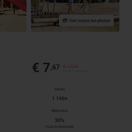
Voir toutes les photos
€ 7
,67
€ 10,95
Prix ​​du fournisseur
Vendu
1 190+
Réduction
30%
Vous économisez