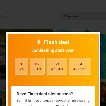
offre
Columbus
Flash deal
Aanbieding start over
1
02
59
13
DAG
UREN
MINUTEN
SECONDEN
Deze Flash deal niet missen?
Schrijf je in voor onze nieuwsbrief en ontvang