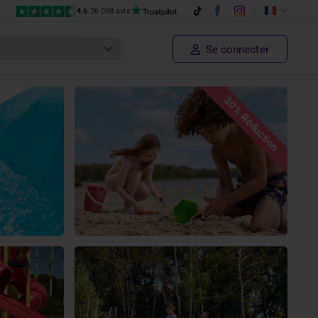
4,6
|
26 038 avis
Se connecter
30% Réduction