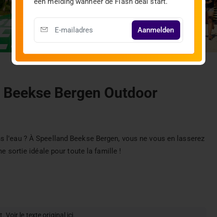
een melding wanneer de Flash deal start.
Aanmelden
nd Beekse Bergen Outdoor
s l'eau ? À Speelland Beekse Bergen, vous ne vous en lasserez
e sortie idéale pour toute la famille !
t.
Voir le texte original ici
.