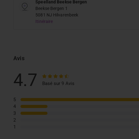
Speelland Beekse Bergen
Beekse Bergen 1
5081 NJ Hilvarenbeek
Itinéraire
Avis
4.7
Basé sur 9 Avis
5
4
3
2
1