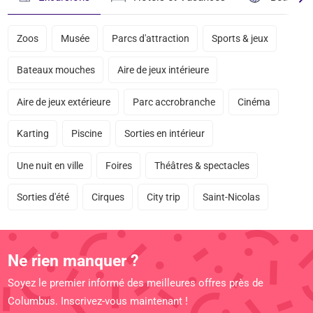
Zoos
Musée
Parcs d'attraction
Sports & jeux
Bateaux mouches
Aire de jeux intérieure
Aire de jeux extérieure
Parc accrobranche
Cinéma
Karting
Piscine
Sorties en intérieur
Une nuit en ville
Foires
Théâtres & spectacles
Sorties d'été
Cirques
City trip
Saint-Nicolas
Ne rien manquer ?
Soyez le premier informé des meilleures offres près de
Columbus. Inscrivez-vous maintenant !