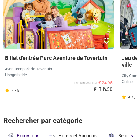
Billet d'entrée Parc Aventure de Tovertuin
Jeu de
ville
Avonturenpark de Tovertuin
Hoogerheide
City Ga
Online
€ 24,95
Prix ​​du fournisseur
€ 16
,50
4 / 5
4.7 /
Rechercher par catégorie
Excursions
Hotels et Vacances
Beauté & 