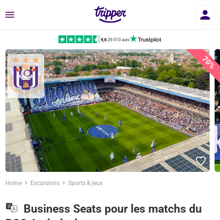
Menu
4,6
|
26 013 avis
70%
Home
Excursions
Sports & jeux
Business Seats pour les matchs du