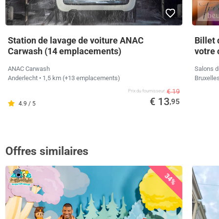
Station de lavage de voiture ANAC
Billet
Carwash (14 emplacements)
votre 
ANAC Carwash
Salons d
Anderlecht
• 1,5 km
(+13 emplacements)
Bruxelle
€ 19
Prix ​​du fournisseur
€ 13
,95
4.9 / 5
Offres similaires
34%