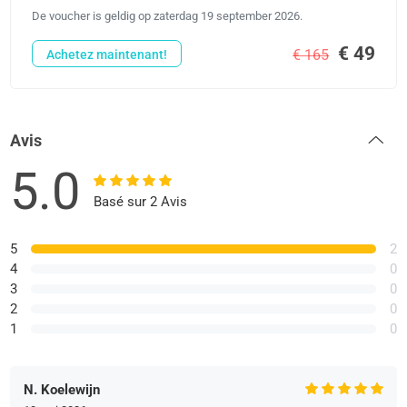
De voucher is geldig op zaterdag 19 september 2026.
€ 49
€ 165
Achetez maintenant!
Avis
5.0
Basé sur 2 Avis
5
2
4
0
3
0
2
0
1
0
N. Koelewijn